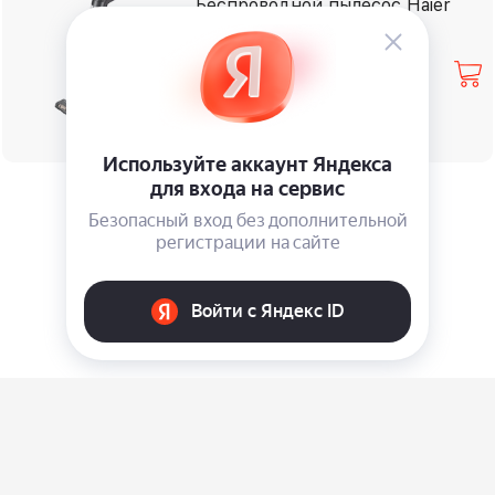
Беспроводной пылесос Haier
HVC550
⃏
24 990