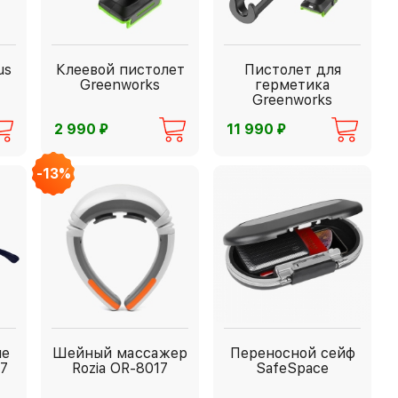
us
Клеевой пистолет
Пистолет для
Greenworks
герметика
Greenworks
⃏
⃏
2 990
11 990
-13%
ые
Шейный массажер
Переносной сейф
17
Rozia OR-8017
SafeSpace