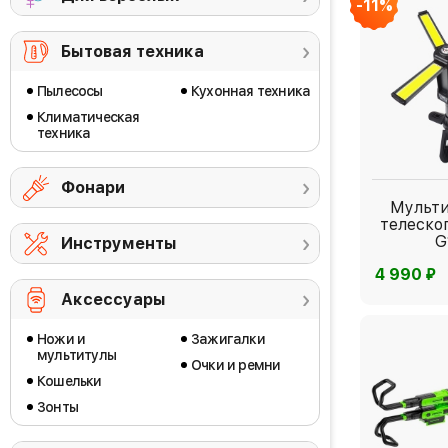
-11%
Бытовая техника
Пылесосы
Кухонная техника
Климатическая
техника
Фонари
Мульт
телеско
G
Инструменты
⃏
4 990
Аксессуары
Ножи и
Зажигалки
мультитулы
Очки и ремни
Кошельки
Зонты