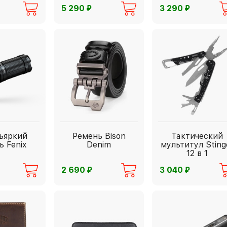
⃏
⃏
5 290
3 290
ъяркий
Ремень Bison
Тактический
ь Fenix
Denim
мультитул Sting
12 в 1
⃏
⃏
2 690
3 040