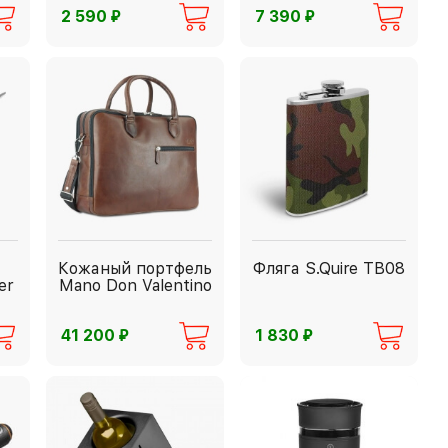
⃏
⃏
2 590
7 390
Кожаный портфель
Фляга S.Quire TB08
er
Mano Don Valentino
⃏
⃏
41 200
1 830