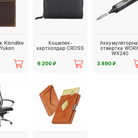
 Klondike
Кошелек-
Аккумуляторна
 Yukon
картхолдер CROSS
отвертка WOR
WX240
⃏
⃏
6 200
3 890