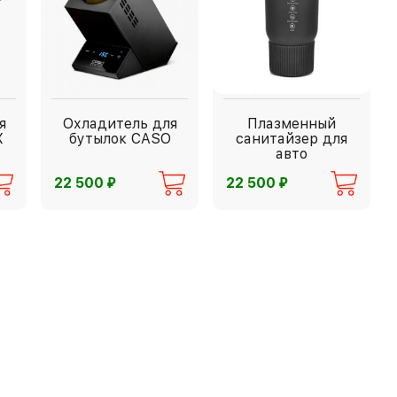
я
Охладитель для
Плазменный
X
бутылок CASO
санитайзер для
авто
⃏
⃏
22 500
22 500