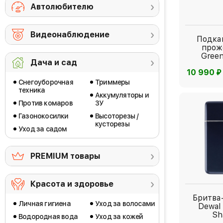
Автолюбителю
Видеонаблюдение
Подка
прож
Gree
Дача и сад
⃏
10 990
Снегоуборочная
Триммеры
техника
Аккумуляторы и
Против комаров
ЗУ
Газонокосилки
Высоторезы /
кусторезы
Уход за садом
PREMIUM товары
Красота и здоровье
Бритва
Личная гигиена
Уход за волосами
Dewal
Sh
Водородная вода
Уход за кожей