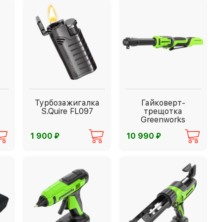
Турбозажигалка
Гайковерт-
S.Quire FL097
трещотка
Greenworks
⃏
⃏
1 900
10 990