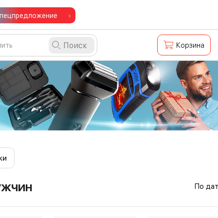
пецпредложение
Поиск
Корзина
ки
ужчин
По да