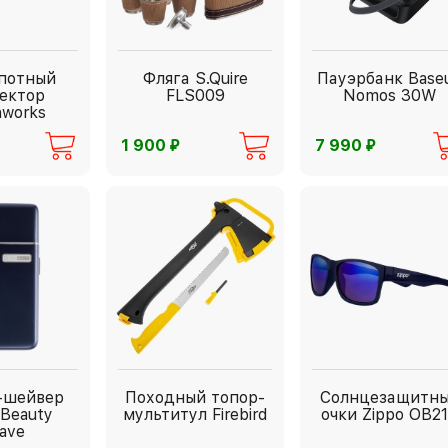
потный
Фляга S.Quire
Пауэрбанк Base
ектор
FLS009
Nomos 30W
nworks
⃏
⃏
1 900
7 990
-шейвер
Походный топор-
Солнцезащитн
 Beauty
мультитул Firebird
очки Zippo OB2
ave