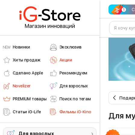
С
Новинки
Эксклюзив
Хиты продаж
Акции
Сделано Apple
Рекомендуем
Novelizer
Для взрослых
Подар
PREMIUM товары
Поиск по тегам
Статьи iG-Life
Фильмы iG-Kino
для м
Для взрослых