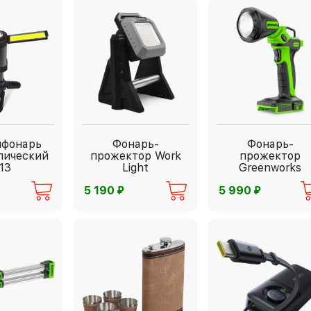
ифонарь
Фонарь-
Фонарь-
пический
прожектор Work
прожектор
13
Light
Greenworks
⃏
⃏
5 190
5 990