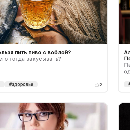
льзя пить пиво с воблой?
Ал
его тогда закусывать?
П
Па
од
л
а
#здоровье
2