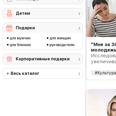
Детям
Подарки
для мужчин
для женщин
"Мне за 3
для близких
руководителю
молодежь
самостоя
Исследов
Корпоративные подарки
увеличива
лет, живу
#Культур
Весь каталог