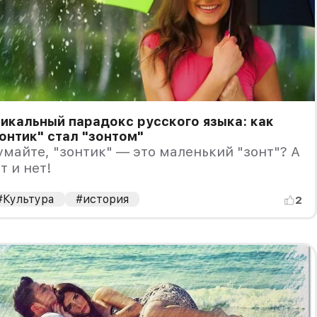
икальный парадокс русского языка: как
онтик" стал "зонтом"
майте, "зонтик" — это маленький "зонт"? А
т и нет!
#Культура
#история
2