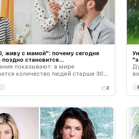
0, живу с мамой": почему сегодня
Ун
 поздно становится
"з
тельной?
ания показывают: в мире
Ду
ется количество людей старше 30
во
щих с родителями.
а
2