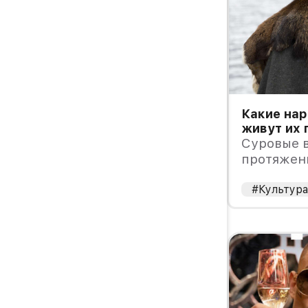
Какие нар
живут их 
Суровые в
протяжен
свой след
многих с
#Культур