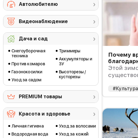
Автолюбителю
Видеонаблюдение
Дача и сад
Снегоуборочная
Триммеры
Почему вр
техника
Аккумуляторы и
благодар
Против комаров
ЗУ
Этой зимо
Газонокосилки
Высоторезы /
существо
кусторезы
Уход за садом
догадыва
#Культур
PREMIUM товары
Красота и здоровье
Личная гигиена
Уход за волосами
Водородная вода
Уход за кожей