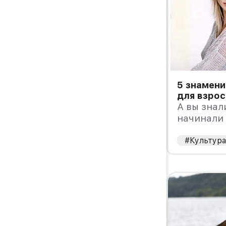
5 знамени
для взро
А вы знал
начинали 
взрослых?
что снима
#Культур
старатель
своего пр