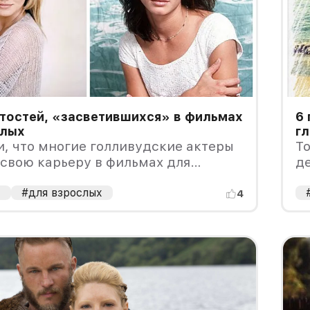
тостей, «засветившихся» в фильмах
6 
слых
г
и, что многие голливудские актеры
То
свою карьеру в фильмах для
де
 Кто-то из них открыто признавал,
лся в «клубничке», а кто-то
а
#для взрослых
4
но пытался скрыть подробности
ошлого.