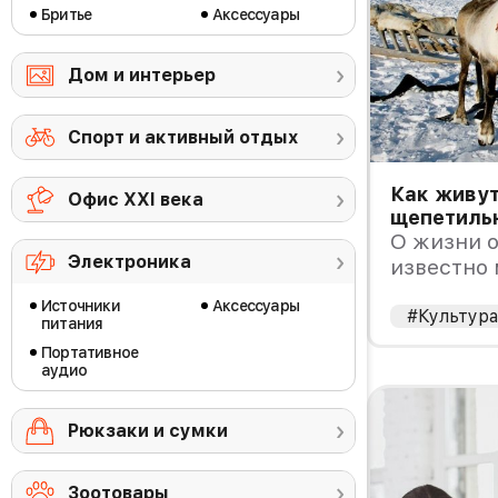
Бритье
Аксессуары
Дом и интерьер
Спорт и активный отдых
Как живут
Офис ХХI века
щепетиль
О жизни 
Электроника
известно 
еще остаю
Источники
Аксессуары
моются? 
#Культур
питания
но все же
Портативное
аудио
Рюкзаки и сумки
Зоотовары