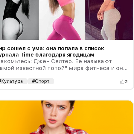
р сошел с ума: она попала в список
урнала Time благодаря ягодицам
акомьтесь: Джен Селтер. Ее называют
амой известной попой" мира фитнеса и она
ходит в список самых влиятельных женщин
ра по версии журнала Time. Как это стало
#Культура
#Спорт
2
озможным?