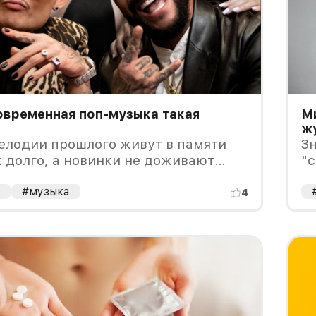
овременная поп-музыка такая
Ми
ж
елодии прошлого живут в памяти
Зн
 долго, а новинки не доживают
"с
онца сезона?
в
а
#музыка
ми
4
в