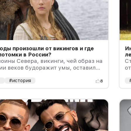
оды произошли от викингов и где
И
потомки в России?
л
оины Севера, викинги, чей образ на
Ст
ии веков будоражит умы, оставили
от
 не только в истории, но и в генах
н
овременных народов.
а
#история
8