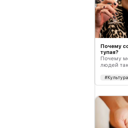
Почему с
тупая?
Почему м
людей так
даже до к
#Культур