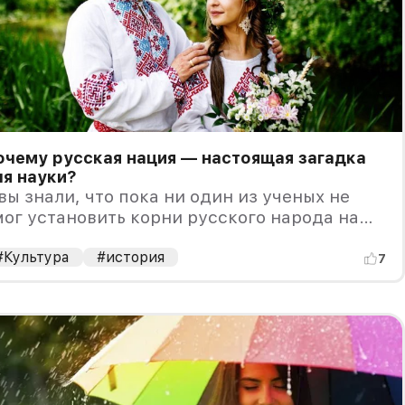
чему русская нация — настоящая загадка
я науки?
вы знали, что пока ни один из ученых не
ог установить корни русского народа на
мле? В наличии лишь теории и гипотезы, но
икакие достоверные факты,
#Культура
#история
7
одтверждающие происхождение русских,
ока не обнаружены.