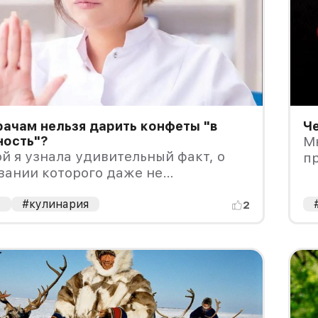
ачам нельзя дарить конфеты "в
Ч
ность"?
Мн
й я узнала удивительный факт, о
п
вании которого даже не
лась!
а
#кулинария
2