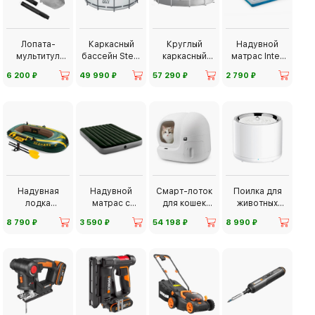
Лопата-
Каркасный
Круглый
Надувной
мультитул
бассейн Steel
каркасный
матрас Intex
Adimanti
Pro Max
бассейн Intex
Camping
⃏
⃏
⃏
⃏
6 200
49 990
57 290
2 790
HK001
Надувная
Надувной
Смарт-лоток
Поилка для
лодка
матрас с
для кошек
животных
Seahawk 2
насосом Intex
Petkit Pura Max
Petkit PRO
⃏
⃏
⃏
⃏
8 790
3 590
54 198
8 990
Downy