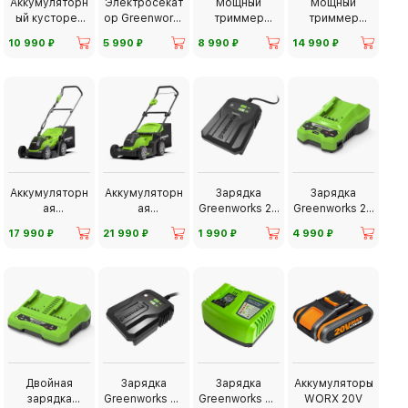
Аккумуляторн
Электросекат
Мощный
Мощный
ый кусторез
ор Greenworks
триммер
триммер
Greenworks
G3,6GS
Greenworks
Greenworks
⃏
⃏
⃏
⃏
10 990
5 990
8 990
14 990
G24PH51
G40LT30
GD40BC
Аккумуляторн
Аккумуляторн
Зарядка
Зарядка
ая
ая
Greenworks 24
Greenworks 24
газонокосилка
газонокосилка
В 2 А
В 4 А
⃏
⃏
⃏
⃏
17 990
21 990
1 990
4 990
Greenworks
Greenworks
G40LM35
G40LM41
Двойная
Зарядка
Зарядка
Аккумуляторы
зарядка
Greenworks 40
Greenworks 40
WORX 20V