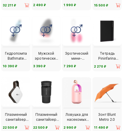
1.04
Power+
Lady's Life
Cambiano
⃏
⃏
⃏
⃏
2 490
1 990
32 211
15 500
Shiny Chrome
Гидропомпа
Мужской
Эротический
Тетрадь
Bathmate
эротический
мини-
Pininfarina
Hydro7
массажер
массажер
Stone paper
⃏
⃏
⃏
⃏
10 390
3 390
7 290
2 270
Erotist Lava
Svakom Elva
Плазменный
Плазменный
Ловушка для
Зонт Blunt
санитайзер
санитайзер
насекомых
Metro 2.0
Dr.USB
для авто
Lovable Bear
⃏
⃏
⃏
⃏
22 500
22 500
2 990
11 490