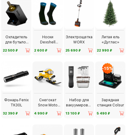
Охладитель
Носки
Электрощетка
Литая ель
для бутылок
Dexshell
WORX
«Дуглас»
CASO
Running Lite
⃏
⃏
⃏
⃏
22 500
2 600
25 690
22 990
-15%
Фонарь Fenix
Снегокат
Набор для
Зарядная
TK30L
Snow Moto
вакуумирован
станция Colsur
Minion
ия CASO
⃏
⃏
⃏
⃏
32 390
4 990
13 100
5 490