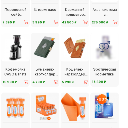
Переносной
Штормгласс
Карманный
Аква-система
сейф
ионизатор
с
SafeSpace
Biontech
ионизатором
⃏
⃏
⃏
⃏
7 390
3 990
42 500
275 000
BionTech
Кофемолка
Бумажник-
Кошелек-
Эротическая
CASO Barista
картхолдер
картхолдер
косметика
Exentri Wallet
Exentri
Shunga
⃏
⃏
⃏
⃏
13 490
15 990
4 790
5 290
Multiwallet
-80%