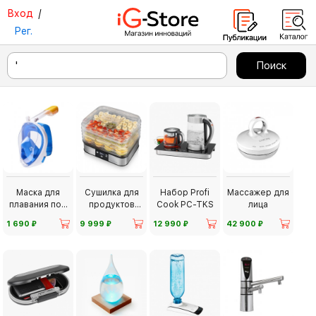
Вход
/
Рег.
Маска для
Сушилка для
Набор Profi
Массажер для
плавания под
продуктов
Cook PC-TKS
лица
водой
Profi Cook PC-
⃏
⃏
⃏
⃏
1 690
9 999
12 990
42 900
DR1116