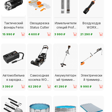
Тактический
Овощерезка
Измельчители
Воздуходув
фонарь Fenix
Status Cutter
специй Profi
WORX
Cook
WG543E
⃏
⃏
⃏
⃏
15 990
4 600
3 990
21 290
Автомобильна
Самоходная
Аккумуляторн
Электрически
я зарядка
косилка WORX
ый триммер
й триммер
WORX
WG749E
WORX NITRO
WORX
⃏
⃏
⃏
⃏
3 390
62 290
41 290
9 990