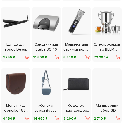
Щипцы для
Сэндвичница
Машинка для
Электросамов
волос Dewal
Steba SG 40
стрижки волос
ар BEEM
Beauty
Dewal Beauty
3008C (8 л)
⃏
⃏
⃏
⃏
3 750
11 500
5 300
72 200
Монетница
Женская
Кошелек-
Маникюрный
Klondike 1896
сумка Bugatti
картхолдер
набор GD
Dawson
Almata
CROSS
Solingen 2150
⃏
⃏
⃏
⃏
4 180
14 650
6 200
2 710