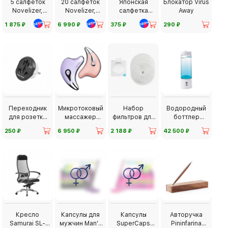
5 салфеток
20 салфеток
Японская
Блокатор Virus
Novelizer,
Novelizer,
салфетка
Away
оранжевый
оранжевый
Novelizer,
⃏
⃏
⃏
⃏
1 875
6 990
375
290
цвет
цвет
оранжевая
Переходник
Микротоковый
Набор
Водородный
для розетки
массажер
фильтров для
боттлер
MerKan
Olzori D-Lift
поилок Petkit
Biontech
⃏
⃏
⃏
⃏
250
6 950
2 188
42 500
Eversweet
Кресло
Капсулы для
Капсулы
Авторучка
Samurai SL-
мужчин Man's
SuperCaps
Pininfarina