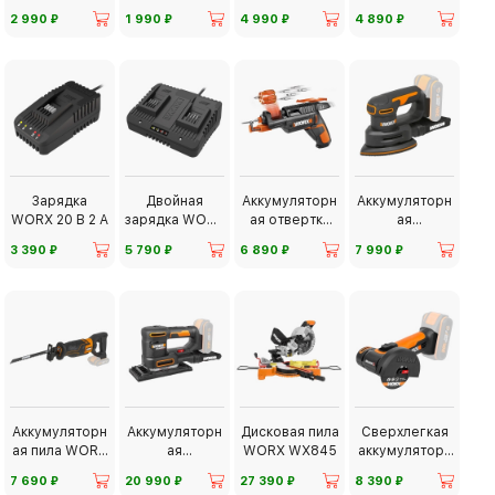
Greenworks 24
В 2 А
В 5 А
⃏
⃏
⃏
⃏
2 990
1 990
4 990
4 890
В 4 А
Зарядка
Двойная
Аккумуляторн
Аккумуляторн
WORX 20 В 2 А
зарядка WORX
ая отвертка
ая
20 В 4 А
WORX WX255
шлифмашина
⃏
⃏
⃏
⃏
3 390
5 790
6 890
7 990
WORX WX822
Аккумуляторн
Аккумуляторн
Дисковая пила
Сверхлегкая
ая пила WORX
ая
WORX WX845
аккумуляторн
WX500
шлифмашина
ая болгарка
⃏
⃏
⃏
⃏
7 690
20 990
27 390
8 390
WORX WX820
WORX