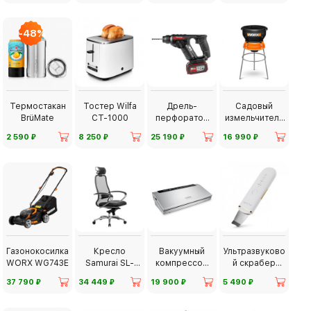
-48%
Термостакан
Тостер Wilfa
Дрель-
Садовый
BrüMate
CT-1000
перфоратор
измельчитель
Kress H3
Worx
⃏
⃏
⃏
⃏
2 590
8 250
25 190
16 990
KU381
Газонокосилка
Кресло
Вакуумный
Ультразвуково
WORX WG743E
Samurai SL-
компрессор
й скрабер
2.04
CASO
Olzori U-Sonic
⃏
⃏
⃏
⃏
37 790
34 449
19 900
5 490
GourmetVAC
280