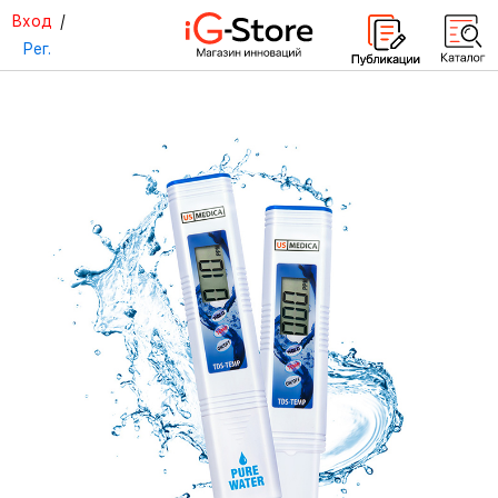
Вход
/
Рег.