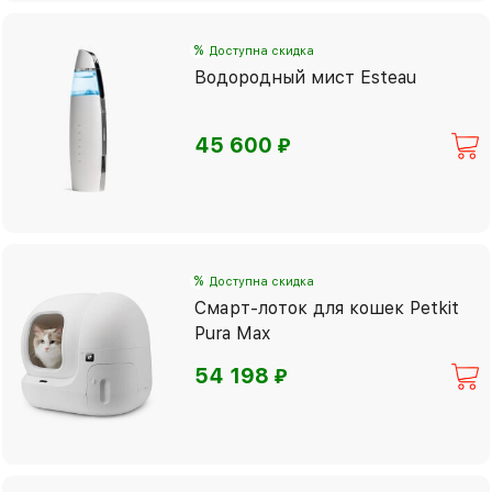
%
Доступна скидка
Водородный мист Esteau
⃏
45 600
%
Доступна скидка
Смарт-лоток для кошек Petkit
Pura Max
⃏
54 198