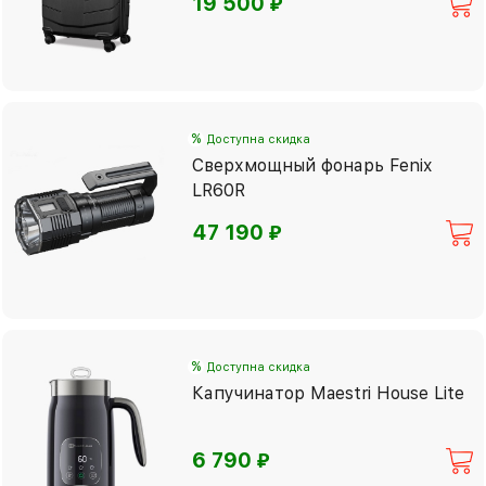
⃏
19 500
%
Доступна скидка
Сверхмощный фонарь Fenix
LR60R
⃏
47 190
%
Доступна скидка
Капучинатор Maestri House Lite
⃏
6 790