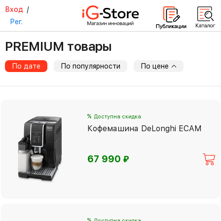
Вход
/
Рег.
PREMIUM товары
По дате
По популярности
По цене
%
Доступна скидка
Кофемашина DeLonghi ECAM
⃏
67 990
%
Доступна скидка