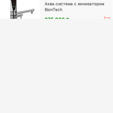
Аква-система с ионизатором
BionTech
⃏
275 000
%
Доступна скидка
Массажер для лица
⃏
42 900
О нас
Ответы на вопросы