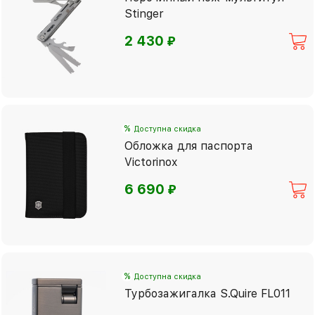
Stinger
⃏
2 430
%
Доступна скидка
Обложка для паспорта
Victorinox
⃏
6 690
%
Доступна скидка
Турбозажигалка S.Quire FL011