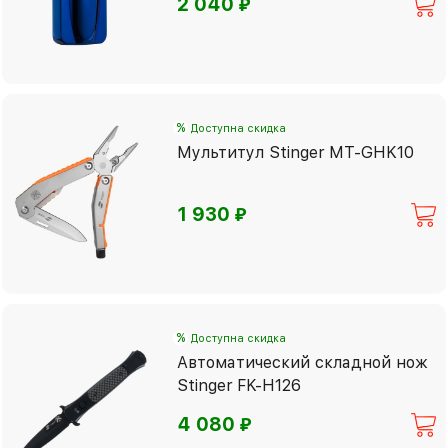
⃏
2 040
%
Доступна скидка
Мультитул Stinger MT-GHK10
⃏
1 930
%
Доступна скидка
Автоматический складной нож
Stinger FK-H126
⃏
4 080