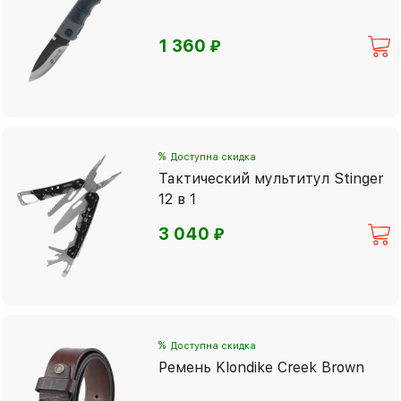
⃏
1 360
%
Доступна скидка
Тактический мультитул Stinger
12 в 1
⃏
3 040
%
Доступна скидка
Ремень Klondike Creek Brown