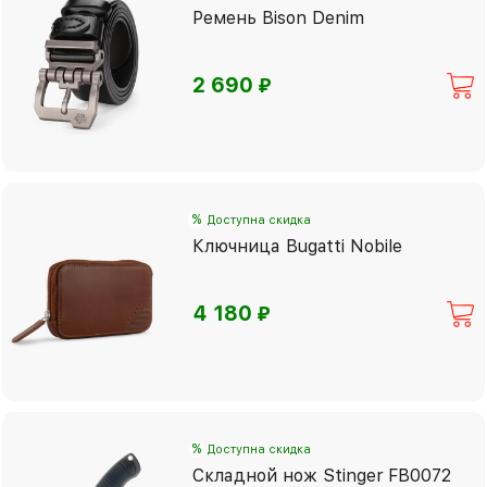
Ремень Bison Denim
⃏
2 690
%
Доступна скидка
Ключница Bugatti Nobile
⃏
4 180
%
Доступна скидка
Складной нож Stinger FB0072