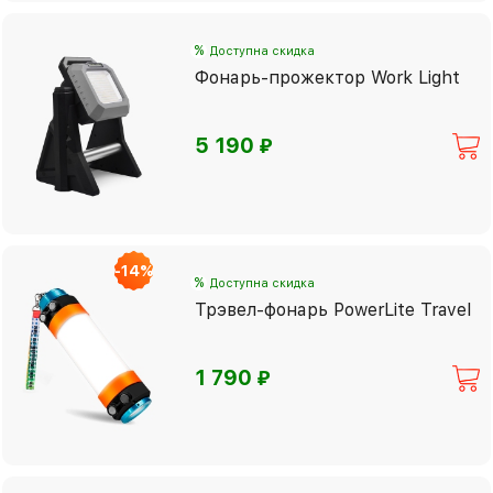
%
Доступна скидка
Фонарь-прожектор Work Light
⃏
5 190
-14%
%
Доступна скидка
Трэвел-фонарь PowerLite Travel
⃏
1 790