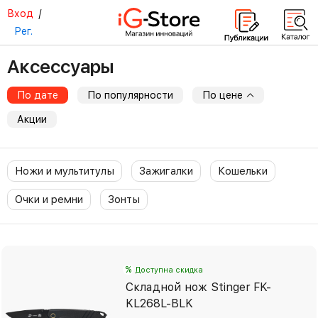
Вход
/
Рег.
Аксессуары
По дате
По популярности
По цене
Акции
Ножи и мультитулы
Зажигалки
Кошельки
Очки и ремни
Зонты
%
Доступна скидка
Складной нож Stinger FK-
KL268L-BLK