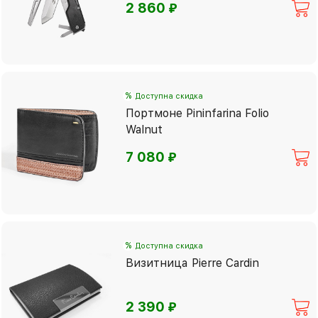
⃏
2 860
%
Доступна скидка
Портмоне Pininfarina Folio
Walnut
⃏
7 080
%
Доступна скидка
Визитница Pierre Cardin
⃏
2 390