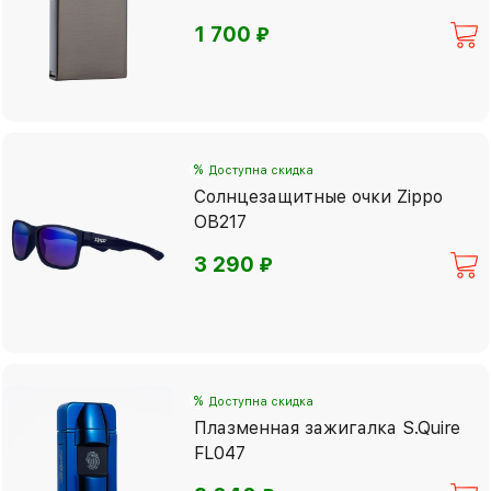
⃏
1 700
%
Доступна скидка
Солнцезащитные очки Zippo
OB217
⃏
3 290
%
Доступна скидка
Плазменная зажигалка S.Quire
FL047