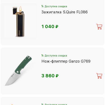
%
Доступна скидка
Зажигалка S.Quire FL086
⃏
1 040
%
Доступна скидка
Нож-флиппер Ganzo G769
⃏
3 860
%
Доступна скидка