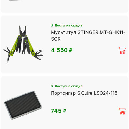
%
Доступна скидка
Мультитул STINGER MT-GHK11-
SGR
⃏
4 550
%
Доступна скидка
Портсигар S.Quire LSO24-115
⃏
745