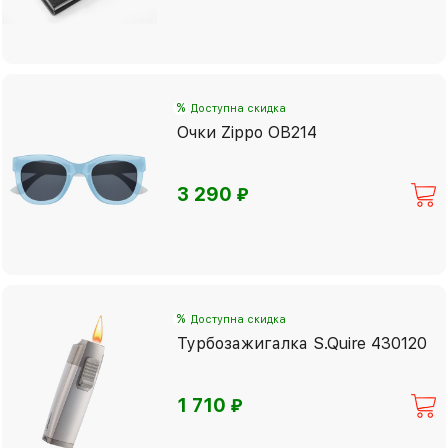
%
Доступна скидка
Очки Zippo OB214
⃏
3 290
%
Доступна скидка
Турбозажигалка S.Quire 430120
⃏
1 710