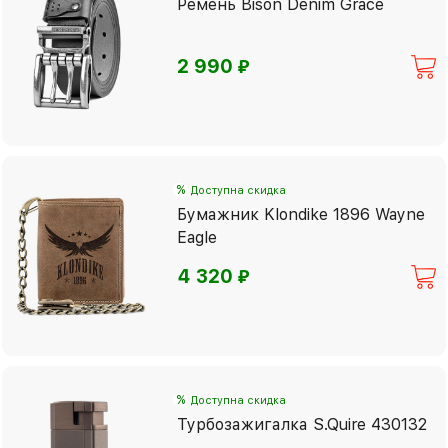
Ремень Bison Denim Grace
⃏
2 990
%
Доступна скидка
Бумажник Klondike 1896 Wayne
Eagle
⃏
4 320
%
Доступна скидка
Турбозажигалка S.Quire 430132