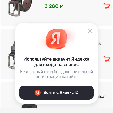
⃏
3 280
%
Доступна скидка
Ремень Klondike Creek Black
⃏
3 280
%
Доступна скидка
Кошелек-ристлет Bugatti Elsa
⃏
7 670