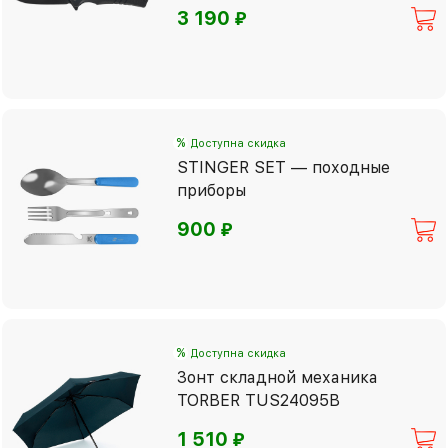
⃏
3 190
%
Доступна скидка
STINGER SET — походные
приборы
⃏
900
%
Доступна скидка
Зонт складной механика
TORBER TUS24095B
⃏
1 510