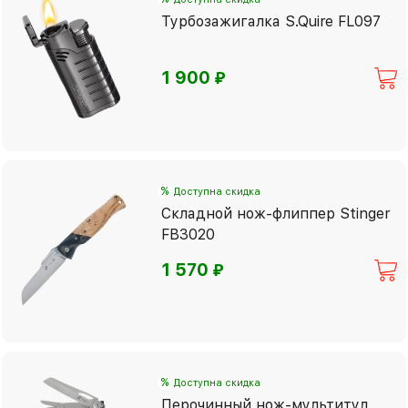
Турбозажигалка S.Quire FL097
⃏
1 900
%
Доступна скидка
Складной нож-флиппер Stinger
FB3020
⃏
1 570
%
Доступна скидка
Перочинный нож-мультитул