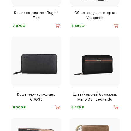
Кошелек-ристлет Bugatti
Обложка для паспорта
Elsa
Victorinox
⃏
⃏
7 670
6 690
Кошелек-картхолдер
Дизайнерский бумажник
CROSS
Mano Don Leonardo
⃏
⃏
6 200
5 420