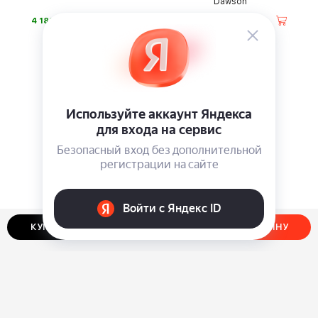
Dawson
⃏
⃏
4 180
4 180
КУПИТЬ В ОДИН КЛИК
ДОБАВИТЬ В КОРЗИНУ