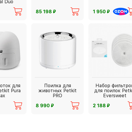
al Duo
⃏
⃏
85 198
1 950
оток для
Поилка для
Набор фильтро
tkit Pura
животных Petkit
для поилок Petk
ax
PRO
Eversweet
⃏
⃏
8 990
2 188