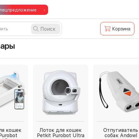
пецпредложение
Поиск
Корзина
вары
ля кошек
Лоток для кошек
Отпугиватель
 Purobot
Petkit Purobot Ultra
собак Andowl