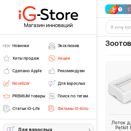
С
Зоото
Новинки
Эксклюзив
Хиты продаж
Акции
Сделано Apple
Рекомендуем
Novelizer
Для взрослых
PREMIUM товары
Поиск по тегам
Статьи iG-Life
Фильмы iG-Kino
Лоток д
Petkit
Для взрослых