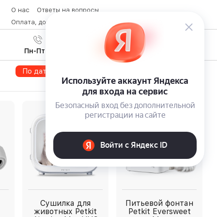
О нас
Ответы на вопросы
Оплата, доставка и возврат товара
Контакты
Вход
/
8 (800) 600-28-07
Регистрация
Пн-Пт с 9:00 до 19:00
По дате
По популярности
По цене
Сушилка для
Питьевой фонтан
животных Petkit
Petkit Eversweet