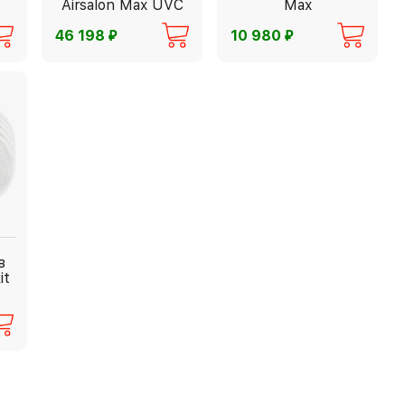
Airsalon Max UVC
Max
⃏
⃏
46 198
10 980
в
it