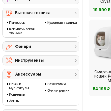
Cryst
⃏
19 990
Бытовая техника
Пылесосы
Кухонная техника
Климатическая
техника
Фонари
Инструменты
Смарт-л
Аксессуары
кошек Pe
M
Ножи и
Зажигалки
мультитулы
⃏
54 198
Очки и ремни
Кошельки
Зонты