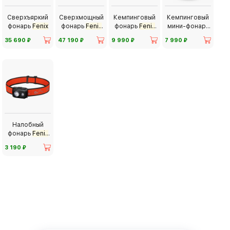
Сверхъяркий
Сверхмощный
Кемпинговый
Кемпинговый
фонарь
Fenix
фонарь
Fenix
фонарь
Fenix
мини-фонарь
LR60R
CL27R
Fenix
⃏
⃏
⃏
⃏
35 690
47 190
9 990
7 990
Налобный
фонарь
Fenix
HL16 UltraLight
⃏
3 190