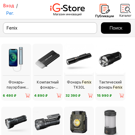
Вход
/
Рег.
Фонарь-
Компактный
Фонарь
Fenix
Тактический
пауэрбанк
фонарь-
TK30L
фонарь
Fenix
Fenix
E-CP
пауэрбанк
⃏
⃏
⃏
⃏
6 490
4 890
32 390
15 990
Fenix