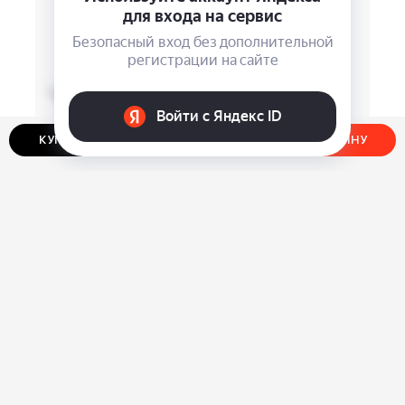
КУПИТЬ В ОДИН КЛИК
ДОБАВИТЬ В КОРЗИНУ
Фляга S.Quire TB08
Увлажнитель Xiaomi Mijia
Air 3
⃏
⃏
1 830
3 790