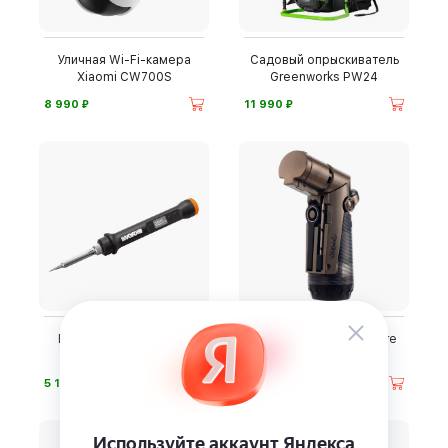
Уличная Wi-Fi-камера
Садовый опрыскиватель
Xiaomi CW700S
Greenworks PW24
⃏
⃏
8 990
11 990
Выжигатель-паяльник
Турбозажигалка S.Quire
WORX
440070
⃏
⃏
5 190
2 150