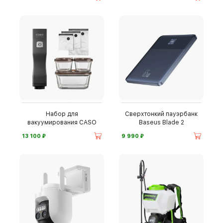
Набор для
Сверхтонкий пауэрбанк
вакуумирования CASO
Baseus Blade 2
⃏
⃏
13 100
9 990