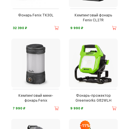
Фонарь Fenix TK30L
Кемпинговый фонарь
Fenix CL27R
⃏
⃏
32 390
9 990
Кемпинговый мини-
Фонарь-прожектор
фонарь Fenix
Greenworks G82WLH
⃏
⃏
7 990
9 990
-11%