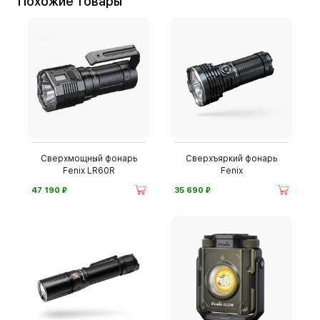
Похожие товары
Сверхмощный фонарь
Сверхъяркий фонарь
Fenix LR60R
Fenix
⃏
⃏
47 190
35 690