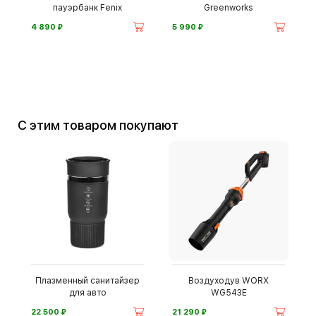
пауэрбанк Fenix
Greenworks
⃏
⃏
4 890
5 990
С этим товаром покупают
Плазменный санитайзер
Воздуходув WORX
для авто
WG543E
⃏
⃏
22 500
21 290