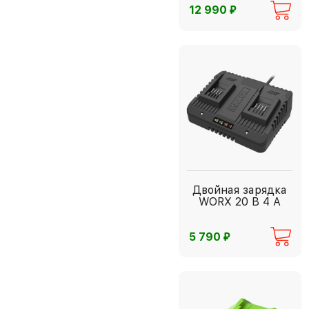
⃏
12 990
Двойная зарядка
WORX 20 В 4 А
⃏
5 790