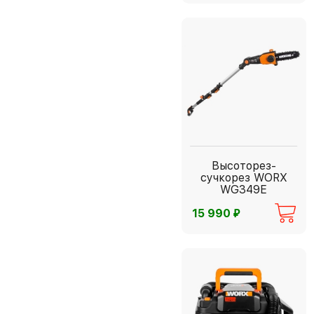
Высоторез-
сучкорез WORX
WG349E
⃏
15 990