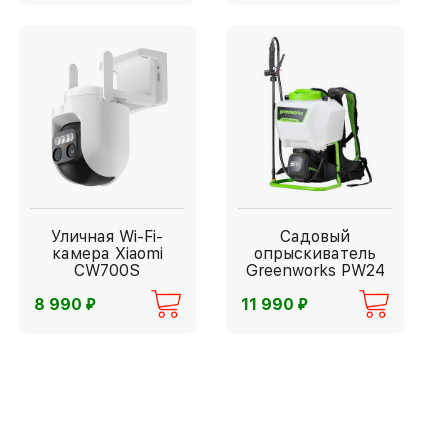
Уличная Wi-Fi-
Садовый
камера Xiaomi
опрыскиватель
CW700S
Greenworks PW24
⃏
⃏
8 990
11 990