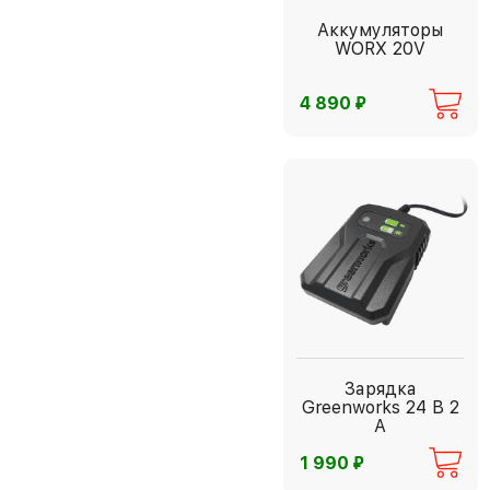
Аккумуляторы
WORX 20V
⃏
4 890
Зарядка
Greenworks 24 В 2
А
⃏
1 990