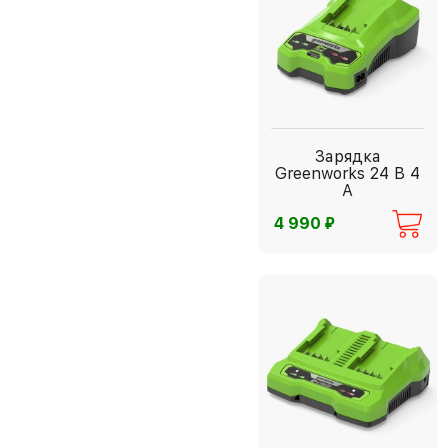
Зарядка
Greenworks 24 В 4
А
⃏
4 990