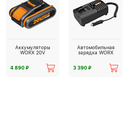
Аккумуляторы
Автомобильная
WORX 20V
зарядка WORX
⃏
⃏
4 890
3 390