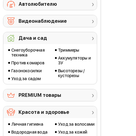
Автолюбителю
Видеонаблюдение
Дача и сад
Снегоуборочная
Триммеры
техника
Аккумуляторы и
Против комаров
ЗУ
Газонокосилки
Высоторезы /
кусторезы
Уход за садом
PREMIUM товары
Красота и здоровье
Личная гигиена
Уход за волосами
Водородная вода
Уход за кожей