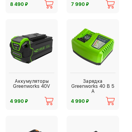
⃏
⃏
8 490
7 990
Аккумуляторы
Зарядка
Greenworks 40V
Greenworks 40 В 5
А
⃏
⃏
4 990
4 990