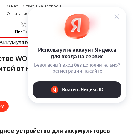
О нас
Ответы на вопросы
Оплата, доставка и возврат товара
Контакты
Вход
/
8 (800) 600-28-07
Регистрация
Пн-Пт с 9:00 до 19:00
Аккумуляторы и ЗУ
тво WORX WA3880 (20 В, 2 A) с
итой от неполадок
ну
дное устройство для аккумуляторов