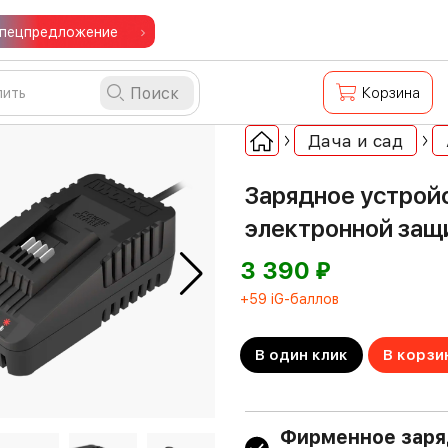
пецпредложение
Поиск
Корзина
Дача и сад
Зарядное устройс
электронной защ
⃏
3 390
+59 iG-баллов
В один клик
В корзи
Фирменное заря