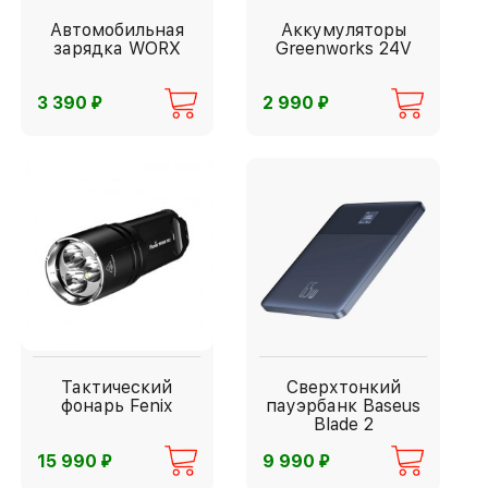
Автомобильная
Аккумуляторы
зарядка WORX
Greenworks 24V
⃏
⃏
3 390
2 990
Тактический
Сверхтонкий
фонарь Fenix
пауэрбанк Baseus
Blade 2
⃏
⃏
15 990
9 990