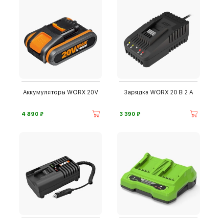
Аккумуляторы WORX 20V
Зарядка WORX 20 В 2 А
⃏
⃏
4 890
3 390