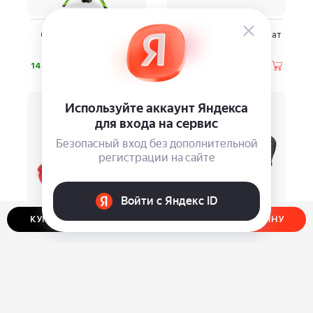
Осветительная мачта
Автоматический домкрат
Greenworks
Greenworks
⃏
⃏
14 990
11 990
-19%
КУПИТЬ В ОДИН КЛИК
ДОБАВИТЬ В КОРЗИНУ
Садовый стрейч-шланг
Автомобильная зарядка
Magic Garden
WORX
⃏
⃏
1 290
3 390