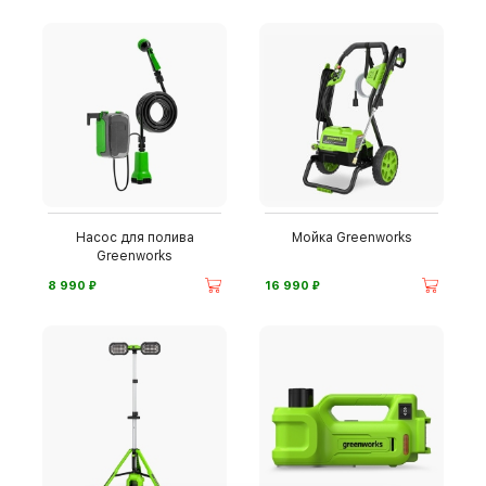
Насос для полива
Мойка Greenworks
Greenworks
⃏
⃏
8 990
16 990