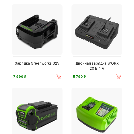
Зарядка Greenworks 82V
Двойная зарядка WORX
20 В 4 А
⃏
⃏
7 990
5 790