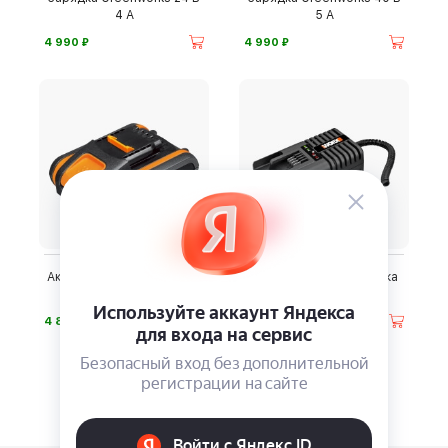
4 А
5 А
⃏
⃏
4 990
4 990
Аккумуляторы WORX 20V
Автомобильная зарядка
WORX
⃏
⃏
4 890
3 390