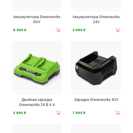
Аккумуляторы Greenworks
Аккумуляторы Greenworks
60V
24V
⃏
⃏
8 490
2 990
Двойная зарядка
Зарядка Greenworks 82V
Greenworks 24 В 4 А
⃏
⃏
2 990
7 990