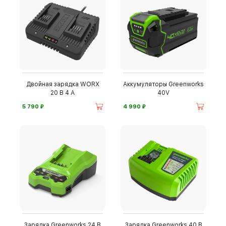
Двойная зарядка WORX
Аккумуляторы Greenworks
20 В 4 А
40V
⃏
⃏
5 790
4 990
Зарядка Greenworks 24 В
Зарядка Greenworks 40 В