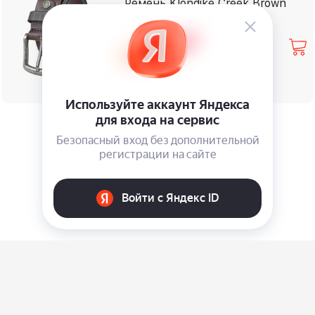
Ремень Klondike Creek Brown
⃏
3 280