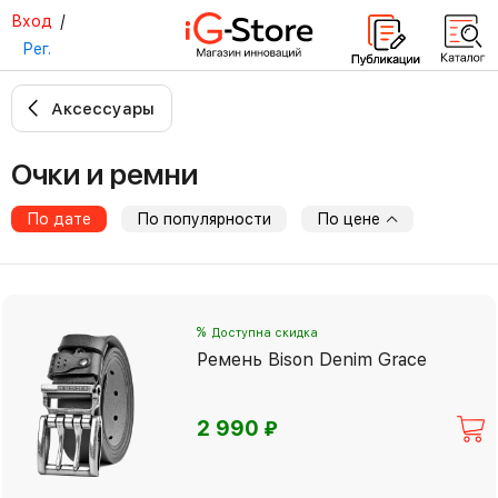
Вход
/
Рег.
Аксессуары
Очки и ремни
По дате
По популярности
По цене
%
Доступна скидка
Ремень Bison Denim Grace
⃏
2 990