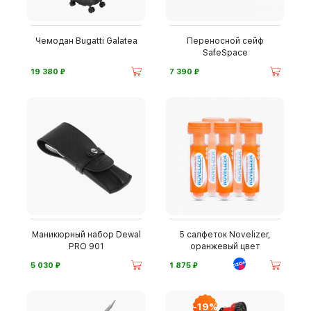
Чемодан Bugatti Galatea
Переносной сейф
SafeSpace
⃏
⃏
19 380
7 390
Маникюрный набор Dewal
5 салфеток Novelizer,
PRO 901
оранжевый цвет
⃏
⃏
5 030
1 875
-19%