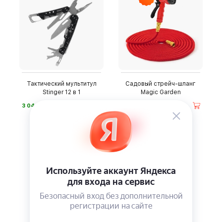
Тактический мультитул
Садовый стрейч-шланг
Stinger 12 в 1
Magic Garden
⃏
⃏
3 040
1 290