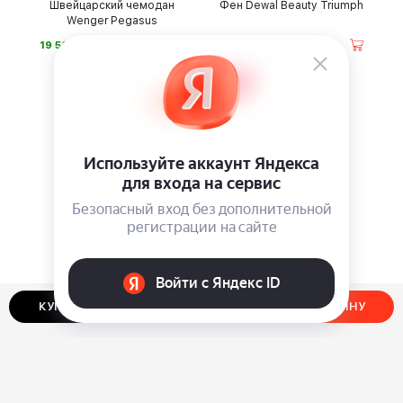
Швейцарский чемодан
Фен Dewal Beauty Triumph
Wenger Pegasus
⃏
⃏
19 500
8 990
КУПИТЬ В ОДИН КЛИК
ДОБАВИТЬ В КОРЗИНУ