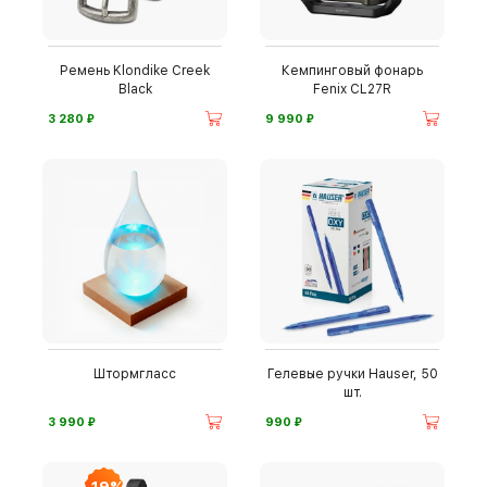
Ремень Klondike Creek
Кемпинговый фонарь
Black
Fenix CL27R
⃏
⃏
3 280
9 990
Штормгласс
Гелевые ручки Hauser, 50
шт.
⃏
⃏
3 990
990