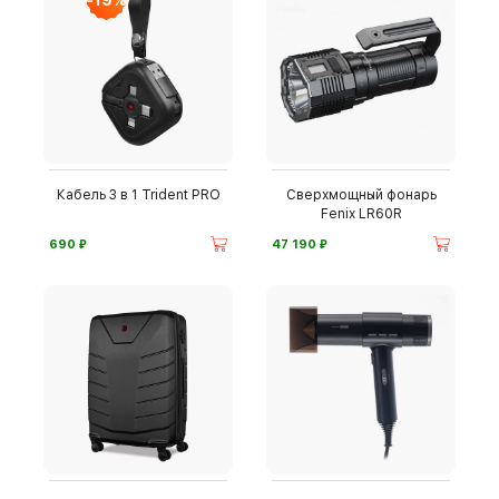
-19%
Кабель 3 в 1 Trident PRO
Сверхмощный фонарь
Fenix LR60R
⃏
⃏
690
47 190