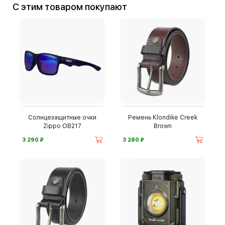
С этим товаром покупают
Солнцезащитные очки
Ремень Klondike Creek
Zippo OB217
Brown
⃏
⃏
3 290
3 280