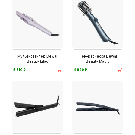
Мультистайлер Dewal
Фен-расческа Dewal
Beauty Lilac
Beauty Magic
⃏
⃏
5 310
4 990