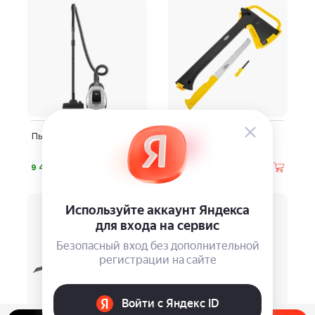
Пылесос LG VC5420NNTS
Походный топор-
мультитул Firebird
⃏
⃏
9 490
5 290