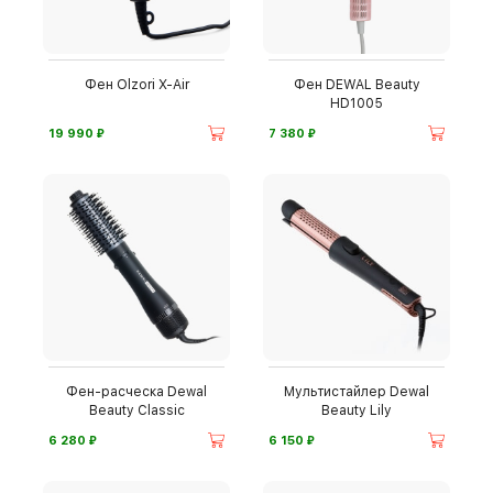
Фен Olzori X-Air
Фен DEWAL Beauty
HD1005
⃏
⃏
19 990
7 380
Фен-расческа Dewal
Мультистайлер Dewal
Beauty Classic
Beauty Lily
⃏
⃏
6 280
6 150