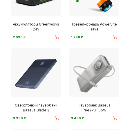
Аккумуляторы Greenworks
Трэвел-фонарь PowerLite
24V
Travel
⃏
⃏
2 990
1 790
Сверхтонкий пауэрбанк
Пауэрбанк Baseus
Baseus Blade 2
Free2Pull 65W
⃏
⃏
9 990
9 490