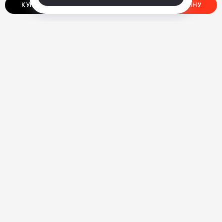
КУПИТЬ В ОДИН КЛИК
ДОБАВИТЬ В КОРЗИНУ
Аккумуляторная пила
Фонарь-прожектор
WORX WX500
Greenworks
⃏
⃏
7 690
5 990
О нас
Ответы на вопросы