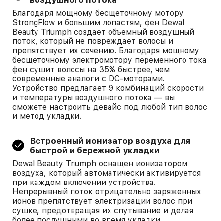
воздушного потока
Благодаря мощному бесщеточному мотору
StrongFlow и большим лопастям, фен Dewal
Beauty Triumph создает объемный воздушный
поток, который не повреждает волосы и
препятствует их сечению. Благодаря мощному
бесщеточному электромотору переменного тока
фен сушит волосы на 35% быстрее, чем
современные аналоги с DC-моторами.
Устройство предлагает 9 комбинаций скорости
и температуры воздушного потока — вы
сможете настроить девайс под любой тип волос
и метод укладки.
Встроенный ионизатор воздуха для
быстрой и бережной укладки
Dewal Beauty Triumph оснащен ионизатором
воздуха, который автоматически активируется
при каждом включении устройства.
Непрерывный поток отрицательно заряженных
ионов препятствует электризации волос при
сушке, предотвращая их спутывание и делая
более послушными во время укладки.