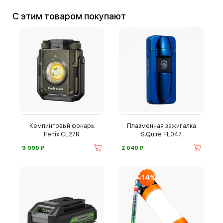
С этим товаром покупают
Кемпинговый фонарь
Плазменная зажигалка
Fenix CL27R
S.Quire FL047
⃏
⃏
9 990
2 040
-14%