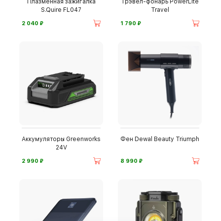
Плазменная зажигалка
Трэвел-фонарь PowerLite
S.Quire FL047
Travel
⃏
⃏
2 040
1 790
Аккумуляторы Greenworks
Фен Dewal Beauty Triumph
24V
⃏
⃏
2 990
8 990