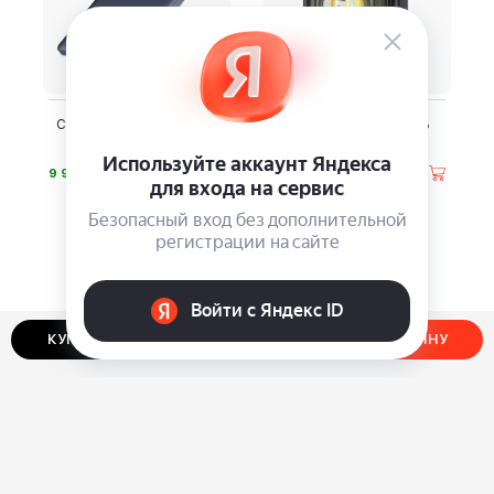
Сверхтонкий пауэрбанк
Кемпинговый фонарь
Baseus Blade 2
Fenix CL27R
⃏
⃏
9 990
9 990
КУПИТЬ В ОДИН КЛИК
ДОБАВИТЬ В КОРЗИНУ