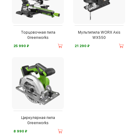
Торцовочная пила
Мультипила WORX Axis
Greenworks
WX550
⃏
⃏
25 990
21 290
Циркулярная пила
Greenworks
⃏
8 990