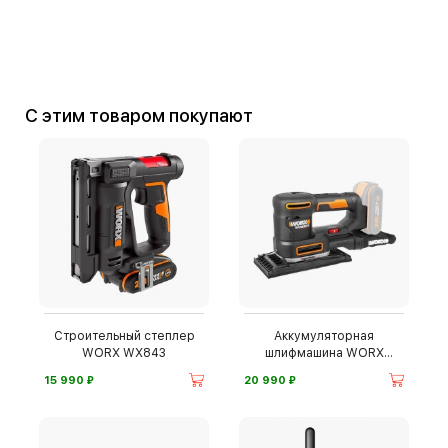
С этим товаром покупают
Строительный степлер
Аккумуляторная
WORX WX843
шлифмашина WORX
WX820
⃏
⃏
15 990
20 990