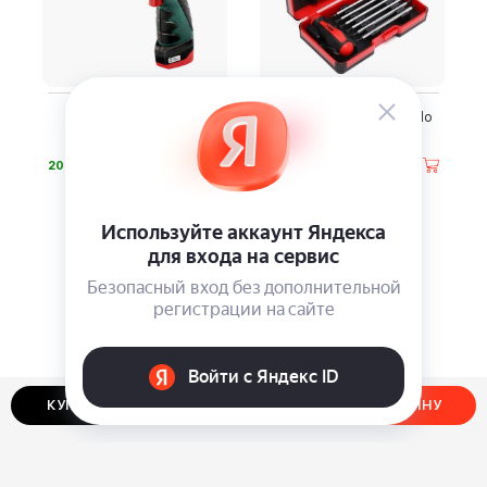
Дрель-шуруповерт
Торцевая отвертка Felo
Metabo
Smart
⃏
⃏
20 490
11 840
КУПИТЬ В ОДИН КЛИК
ДОБАВИТЬ В КОРЗИНУ