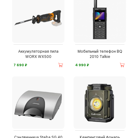
Аккумуляторная пила
Мобильный телефон BQ
WORX WX500
2010 Talkie
⃏
⃏
7 690
4 990
Сэндвичница Steba SG 40
Кемпинговый фонарь