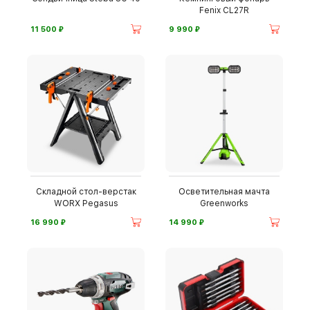
Fenix CL27R
⃏
⃏
11 500
9 990
Складной стол-верстак
Осветительная мачта
WORX Pegasus
Greenworks
⃏
⃏
16 990
14 990