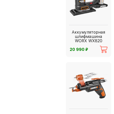
Аккумуляторная
шлифмашина
WORX WX820
⃏
20 990