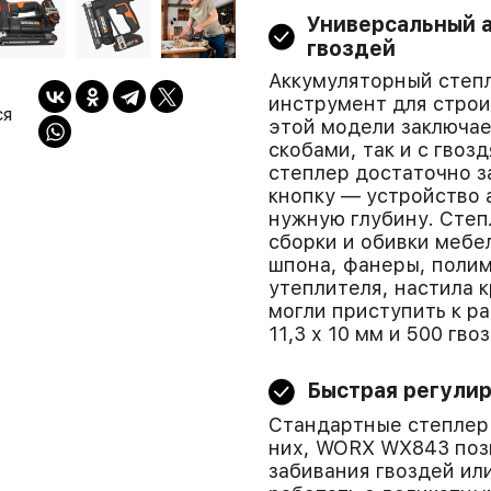
Универсальный а
гвоздей
Аккумуляторный степ
инструмент для строи
ся
этой модели заключает
скобами, так и с гвоз
степлер достаточно з
кнопку — устройство 
нужную глубину. Сте
сборки и обивки мебе
шпона, фанеры, полим
утеплителя, настила к
могли приступить к р
11,3 х 10 мм и 500 гв
Быстрая регулир
Стандартные степлеры
них, WORX WX843 позв
забивания гвоздей ил