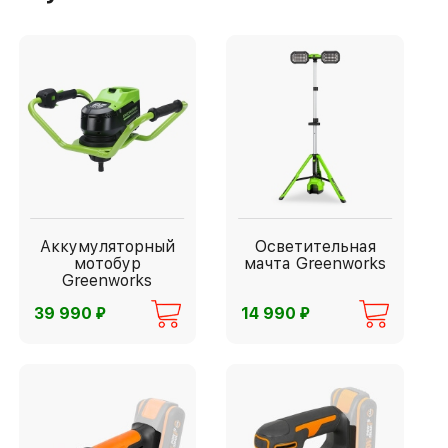
Аккумуляторный
Осветительная
мотобур
мачта Greenworks
Greenworks
⃏
⃏
39 990
14 990