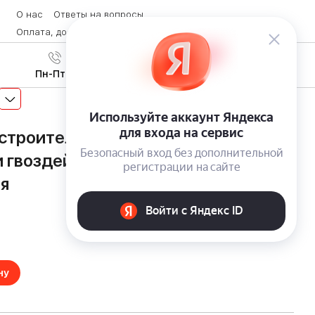
О нас
Ответы на вопросы
Оплата, доставка и возврат товара
Контакты
Вход
/
8 (800) 600-28-07
Регистрация
Пн-Пт с 9:00 до 19:00
строительный степлер WORX
 гвоздей с быстрой регулировкой
ия
ну