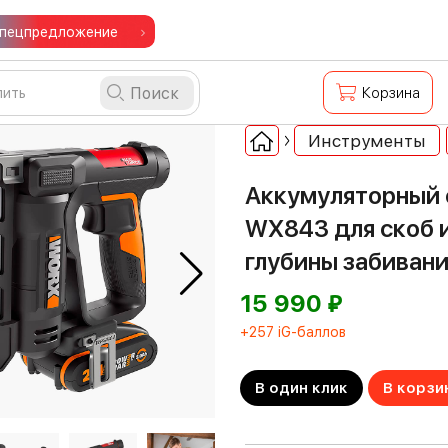
пецпредложение
Поиск
Корзина
Инструменты
Аккумуляторный 
WX843 для скоб и
глубины забиван
⃏
15 990
+257 iG-баллов
В один клик
В корзи