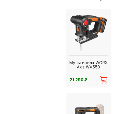
Мультипила WORX
Axis WX550
⃏
21 290