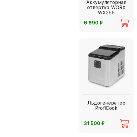
Аккумуляторная
отвертка WORX
WX255
⃏
6 890
Льдогенератор
ProfiCook
⃏
31 500