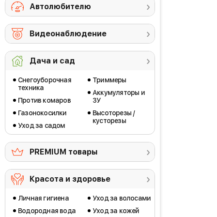
Автолюбителю
Видеонаблюдение
Дача и сад
Снегоуборочная
Триммеры
техника
Аккумуляторы и
Против комаров
ЗУ
Газонокосилки
Высоторезы /
кусторезы
Уход за садом
PREMIUM товары
Красота и здоровье
Личная гигиена
Уход за волосами
Водородная вода
Уход за кожей