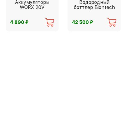
Аккумуляторы
Водородный
WORX 20V
боттлер Biontech
⃏
⃏
4 890
42 500