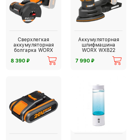
Сверхлегкая
Аккумуляторная
аккумуляторная
шлифмашина
болгарка WORX
WORX WX822
⃏
⃏
8 390
7 990