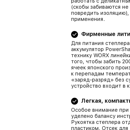
работать с деликатн
(скобы забиваются не
повредить изоляцию),
применения.
Фирменные лити
Для питания степлер
аккумулятор PowerSha
технику WORX линейки
того, чтобы забить 20
ячеек японского прои
к перепадам температ
«заряд-разряд» без с
устройство входит в 
Легкая, компакт
Особое внимание при
уделено балансу инст
Рукоятка степлера от
пластиком. Отсек для