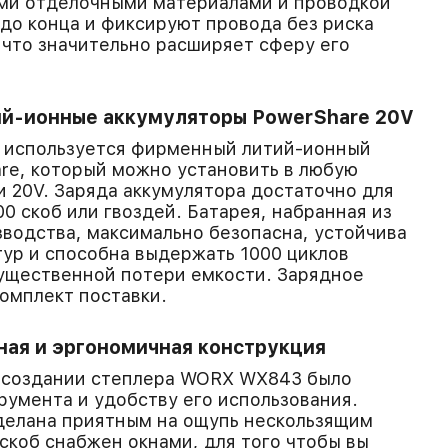
ыми отделочными материалами и проводкой
 до конца и фиксируют провода без риска
 что значительно расширяет сферу его
й-ионные аккумуляторы PowerShare 20V
а используется фирменный литий-ионный
re, который можно установить в любую
 20V. Заряда аккумулятора достаточно для
00 скоб или гвоздей. Батарея, набранная из
зводства, максимально безопасна, устойчива
ур и способна выдержать 1000 циклов
ущественной потери емкости. Зарядное
комплект поставки.
ная и эргономичная конструкция
 создании степлера WORX WX843 было
румента и удобству его использования.
делана приятным на ощупь нескользящим
 скоб снабжен окнами, для того чтобы вы