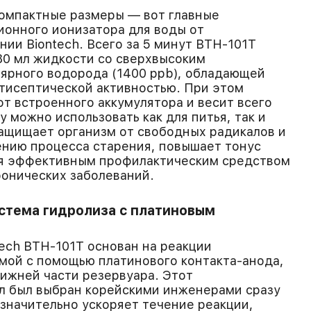
компактные размеры — вот главные
онного ионизатора для воды от
ии Biontech. Всего за 5 минут BTH-101T
80 мл жидкости со сверхвысоким
ярного водорода (1400 ppb), обладающей
тисептической активностью. При этом
от встроенного аккумулятора и весит всего
у можно использовать как для питья, так и
ащищает организм от свободных радикалов и
ению процесса старения, повышает тонус
ся эффективным профилактическим средством
ронических заболеваний.
стема гидролиза с платиновым
ech BTH-101T основан на реакции
мой с помощью платинового контакта-анода,
ижней части резервуара. Этот
л был выбран корейскими инженерами сразу
 значительно ускоряет течение реакции,