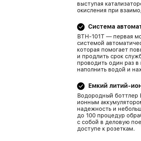
выступая катализатор
окисления при взаимо
Система автомат
BTH-101T — первая мо
системой автоматичес
которая помогает пов
и продлить срок служ
проводить один раз в
наполнить водой и на
Емкий литий-ио
Водородный боттлер 
ионным аккумулятором
надежность и небольш
до 100 процедур обра
с собой в деловую по
доступе к розеткам.