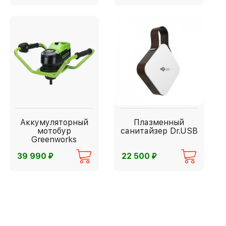
Аккумуляторный
Плазменный
мотобур
санитайзер Dr.USB
Greenworks
⃏
⃏
39 990
22 500