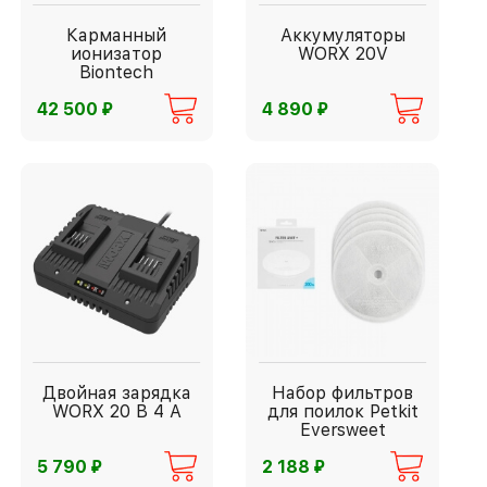
Карманный
Аккумуляторы
ионизатор
WORX 20V
Biontech
⃏
⃏
42 500
4 890
Двойная зарядка
Набор фильтров
WORX 20 В 4 А
для поилок Petkit
Eversweet
⃏
⃏
5 790
2 188