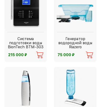
Система
Генератор
подготовки воды
водородной воды
BionTech BTM-303
Riazero
⃏
⃏
215 000
75 000