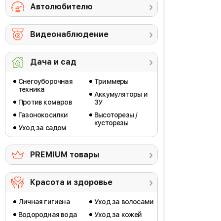
Автолюбителю
Видеонаблюдение
Дача и сад
Снегоуборочная
Триммеры
техника
Аккумуляторы и
Против комаров
ЗУ
Газонокосилки
Высоторезы /
кусторезы
Уход за садом
PREMIUM товары
Красота и здоровье
Личная гигиена
Уход за волосами
Водородная вода
Уход за кожей