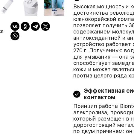
Высокая мощность и 
достоинства революци
южнокорейской компан
позволяет получить 3
ся
содержанием молекул
антиоксидантной и ан
устройство работает 
270 г. Полученную вод
для умывания — она з
способствует замедл
кожи и может являть
против целого ряда х
Эффективная си
контактом
Принцип работы Biont
электролиза, проводи
который размещен в н
дорогостоящий метал
по двум причинам: он