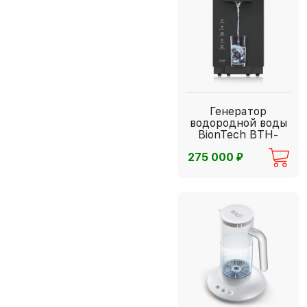
Генератор
водородной воды
BionTech BTH-
1600
⃏
275 000