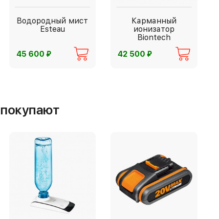
Водородный мист
Карманный
Esteau
ионизатор
Biontech
⃏
⃏
45 600
42 500
м покупают