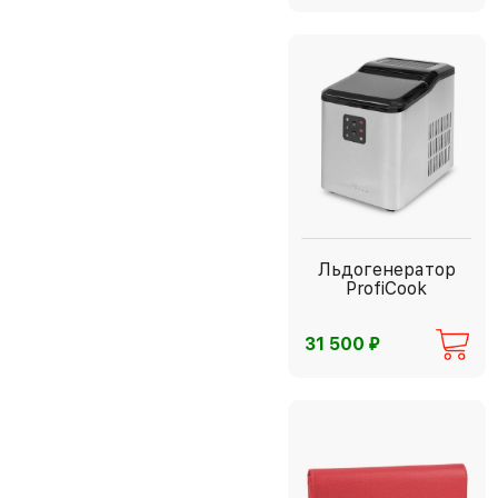
Льдогенератор
ProfiCook
⃏
31 500