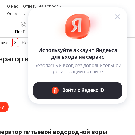
О нас
Ответы на вопросы
Оплата, доставка и возврат товара
Контакты
Вход
/
8 (800) 600-28-07
Регистрация
Пн-Пт с 9:00 до 19:00
вье
Водородная вода
ератор водородной воды Biontech
ну
нератор питьевой водородной воды