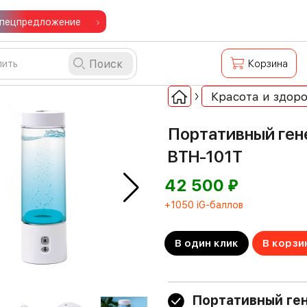
пецпредложение
Поиск
Корзина
Красота и здоро
Портативный ген
BTH-101T
⃏
42 500
+1050 iG-баллов
В один клик
В корзи
Портативный ге