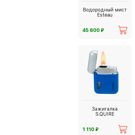
Водородный мист
Esteau
⃏
45 600
Зажигалка
S.QUIRE
⃏
1 110