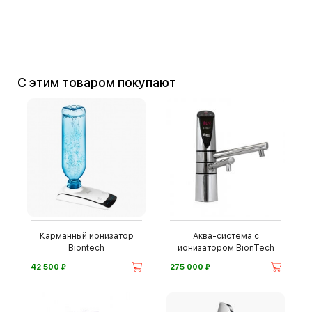
С этим товаром покупают
Карманный ионизатор
Аква-система с
Biontech
ионизатором BionTech
⃏
⃏
42 500
275 000