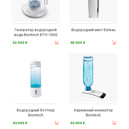
Генератор водородной
Водородный мист Esteau
воды Biontech BTH-1000
⃏
⃏
52 000
45 600
Водородный боттлер
Карманный ионизатор
Biontech
Biontech
⃏
⃏
42 500
42 500