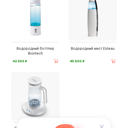
Водородный боттлер
Водородный мист Esteau
Biontech
⃏
⃏
42 500
45 600