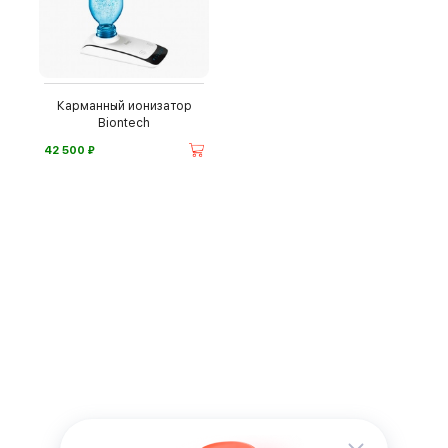
Карманный ионизатор
Biontech
⃏
42 500