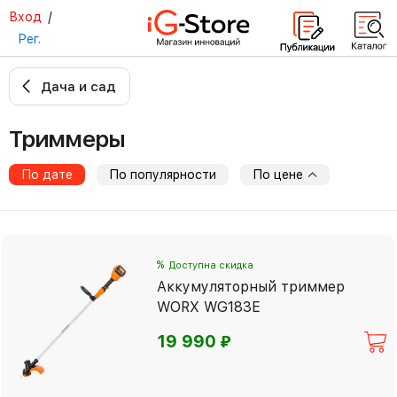
Вход
/
Рег.
Дача и сад
Триммеры
По дате
По популярности
По цене
%
Доступна скидка
Аккумуляторный триммер
WORX WG183E
⃏
19 990