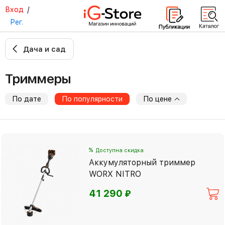
Вход
/
Рег.
Дача и сад
Триммеры
По дате
По популярности
По цене
%
Доступна скидка
Аккумуляторный триммер
WORX NITRO
⃏
41 290