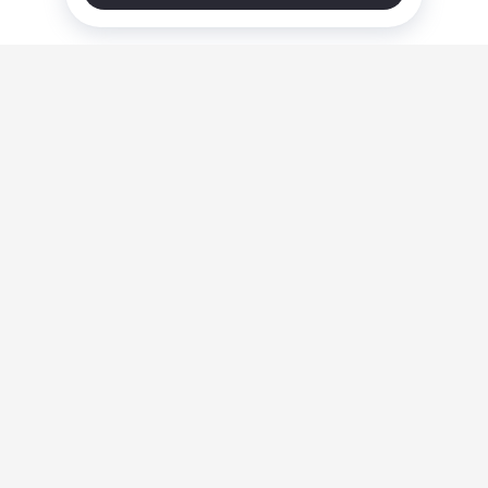
О нас
Ответы на вопросы
Персональные данные
Контакты
Оплата, доставка и возврат товара
Оферта
Политика конфиденциальности