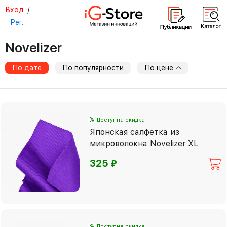
Вход
/
Рег.
Novelizer
По дате
По популярности
По цене
%
Доступна скидка
Японская салфетка из
микроволокна Novelizer XL
⃏
325
%
Доступна скидка