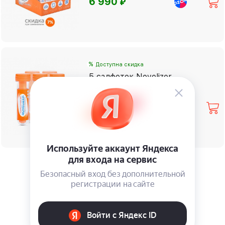
⃏
6 990
%
Доступна скидка
5 салфеток Novelizer,
оранжевый цвет
⃏
1 875