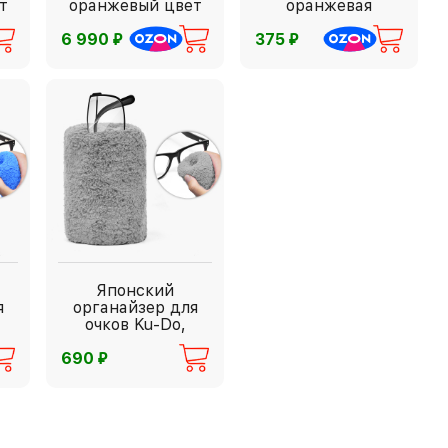
т
оранжевый цвет
оранжевая
⃏
⃏
6 990
375
Японский
я
органайзер для
очков Ku-Do,
серый
⃏
690