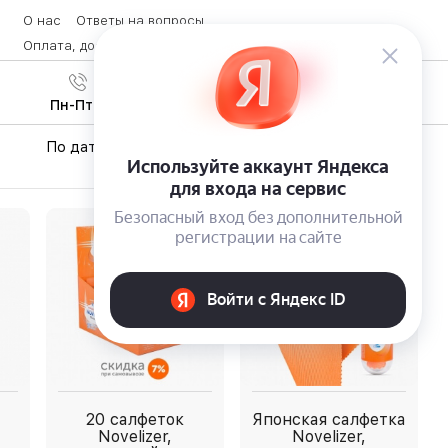
О нас
Ответы на вопросы
Оплата, доставка и возврат товара
Контакты
Вход
/
8 (800) 600-28-07
Регистрация
Пн-Пт с 9:00 до 19:00
По дате
По популярности
По цене
20 салфеток
Японская салфетка
Novelizer,
Novelizer,