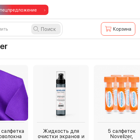
пецпредложение
Поиск
Корзина
zer
 салфетка
Жидкость для
5 салфеток
оволокна
очистки экранов и
Novelizer,