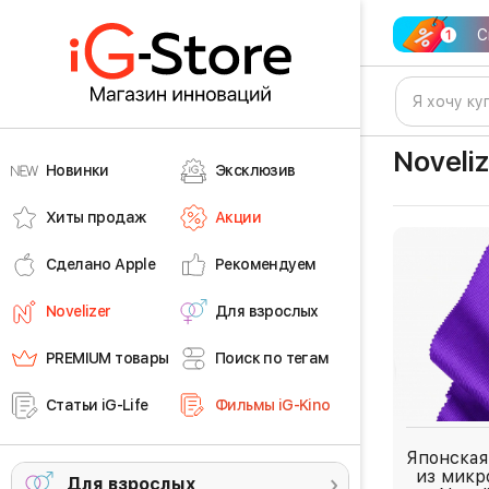
С
Noveli
Новинки
Эксклюзив
Хиты продаж
Акции
Сделано Apple
Рекомендуем
Novelizer
Для взрослых
PREMIUM товары
Поиск по тегам
Статьи iG-Life
Фильмы iG-Kino
Японская
из микр
Для взрослых