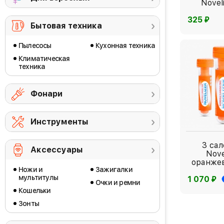
Novel
⃏
325
Бытовая техника
Пылесосы
Кухонная техника
Климатическая
техника
Фонари
Инструменты
3 са
Аксессуары
Nove
оранже
Ножи и
Зажигалки
мультитулы
⃏
1 070
Очки и ремни
Кошельки
Зонты