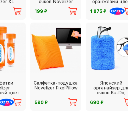
izer XL
очков Novelizer
оранжевый цве
OptiClean Premium
⃏
⃏
199
1 875
лфетки
Салфетка-подушка
Японский
lizer,
Novelizer PixelPillow
органайзер дл
вый цвет
очков Ku-Do,
синий
⃏
⃏
590
690