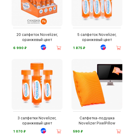
20 салфеток Novelizer,
5 салфеток Novelizer,
оранжевый цвет
оранжевый цвет
⃏
⃏
6 990
1 875
3 салфетки Novelizer,
Салфетка-подушка
оранжевый цвет
Novelizer PixelPillow
⃏
⃏
1 070
590