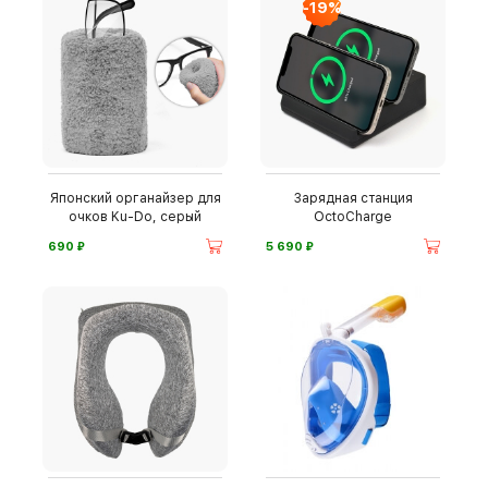
-19%
Японский органайзер для
Зарядная станция
очков Ku-Do, серый
OctoCharge
⃏
⃏
690
5 690