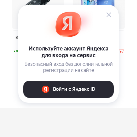
Весы для багажа Torber
Блокатор Virus Away
TA13709
⃏
⃏
780
290