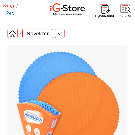
Вход
/
Рег.
Novelizer