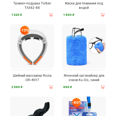
Трэвел-подушка Torber
Маска для плавания под
TA342-66
водой
⃏
⃏
1 520
1 690
-13%
Шейный массажер Rozia
Японский органайзер для
OR-8017
очков Ku-Do, синий
⃏
⃏
2 590
690
-80%