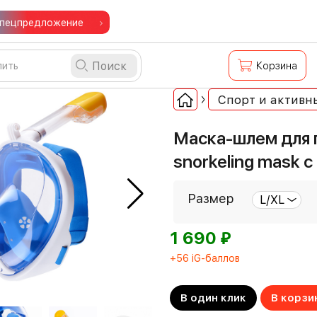
пецпредложение
Поиск
Корзина
Спорт и активн
Маска-шлем для п
snorkeling mask 
Размер
⃏
1 690
+56 iG-баллов
В один клик
В корзи