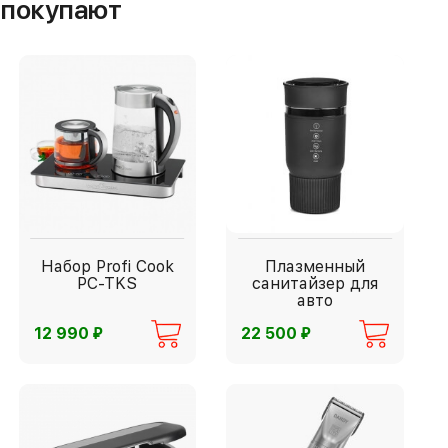
м покупают
Набор Profi Cook
Плазменный
PC-TKS
санитайзер для
авто
⃏
⃏
12 990
22 500