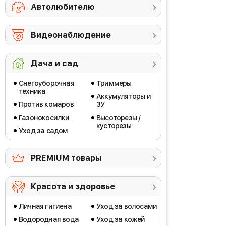
Автолюбителю
Видеонаблюдение
Дача и сад
Снегоуборочная
Триммеры
техника
Аккумуляторы и
Против комаров
ЗУ
Газонокосилки
Высоторезы /
кусторезы
Уход за садом
PREMIUM товары
Красота и здоровье
Личная гигиена
Уход за волосами
Водородная вода
Уход за кожей