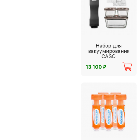
Набор для
вакуумирования
CASO
⃏
13 100