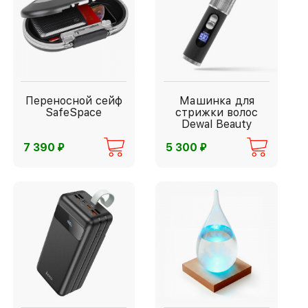
Переносной сейф
Машинка для
SafeSpace
стрижки волос
Dewal Beauty
⃏
⃏
7 390
5 300