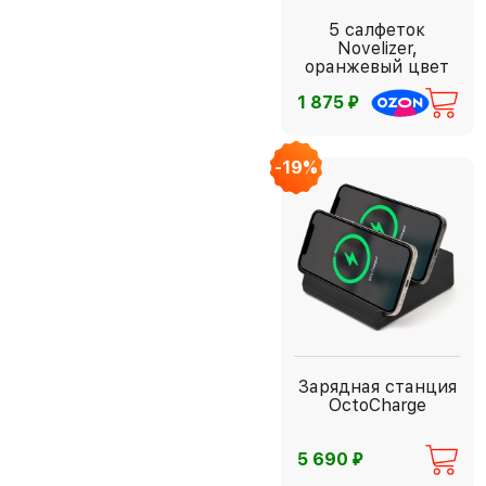
5 салфеток
Novelizer,
оранжевый цвет
⃏
1 875
-19%
Зарядная станция
OctoCharge
⃏
5 690