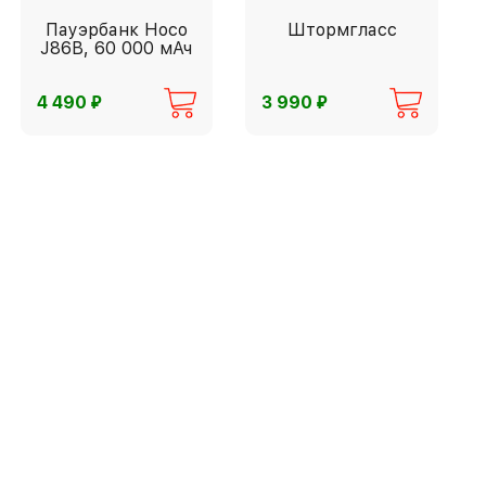
Пауэрбанк Hoco
Штормгласс
J86B, 60 000 мАч
⃏
⃏
4 490
3 990