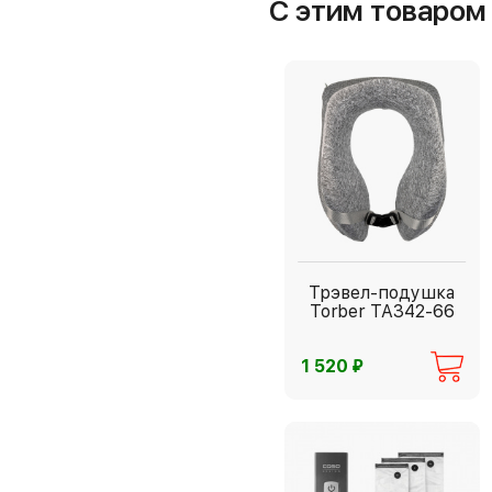
С этим товаро
Трэвел-подушка
Torber TA342-66
⃏
1 520