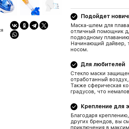
Подойдет нович
Маска-шлем для плава
ся
отличный помощник дл
подводному плаванию,
Начинающий дайвер, т
носом.
Для любителей
Стекло маски защищен
отработанный воздух,
Также сферическая ко
градусов, что немало
Крепление для 
Благодаря креплению,
других брендов, вы с
приключения в макси