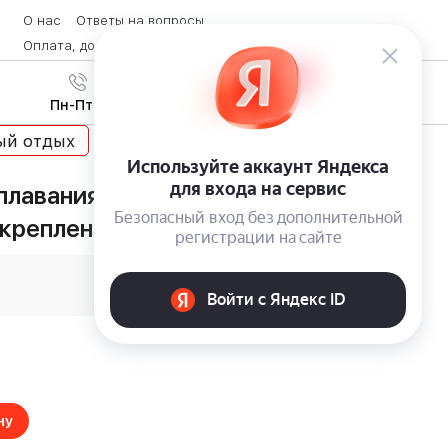
О нас
Ответы на вопросы
Оплата, доставка и возврат товара
Контакты
Вход
/
8 (800) 600-28-07
Регистрация
Пн-Пт с 9:00 до 19:00
ый отдых
лавания под водой Deluxe
с креплением для экшн-камеры
ну