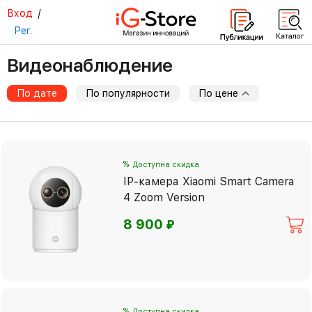
Вход
/
Рег.
Видеонаблюдение
По дате
По популярности
По цене
%
Доступна скидка
IP-камера Xiaomi Smart Camera
4 Zoom Version
⃏
8 900
%
Доступна скидка