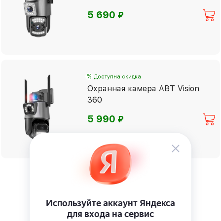
⃏
5 690
%
Доступна скидка
Охранная камера ABT Vision
360
⃏
5 990