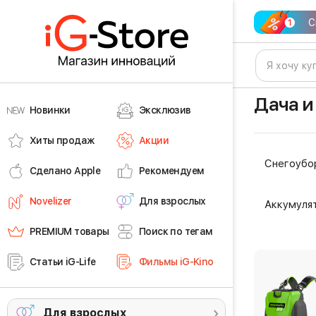
С
Дача 
Новинки
Эксклюзив
Хиты продаж
Акции
Снегоубо
Сделано Apple
Рекомендуем
Novelizer
Для взрослых
Аккумуля
PREMIUM товары
Поиск по тегам
Статьи iG-Life
Фильмы iG-Kino
Для взрослых