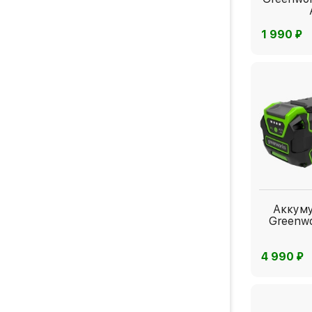
⃏
1 990
Аккум
Greenw
⃏
4 990