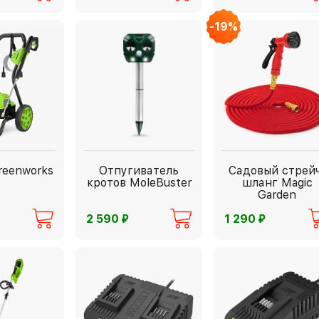
-19%
reenworks
Отпугиватель
Садовый стрей
кротов MoleBuster
шланг Magic
Garden
⃏
⃏
2 590
1 290