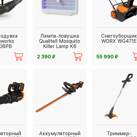
ходувка
Лампа-ловушка
Снегоуборщик
nworks
Qualitell Mosquito
WORX WG471E
0BPB
Killer Lamp K6
⃏
⃏
2 390
55 990
ляторный
Аккумуляторный
Триммер-