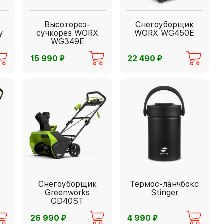
Высоторез-
Снегоуборщик
y
сучкорез WORX
WORX WG450E
WG349E
⃏
⃏
15 990
22 490
Снегоуборщик
Термос-ланчбокс
Greenworks
Stinger
GD40ST
⃏
⃏
26 990
4 990