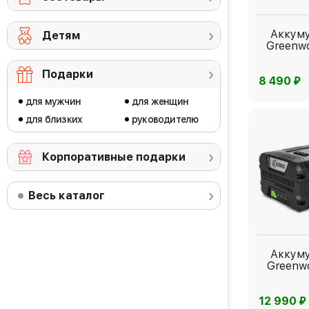
Аккум
Детям
Greenw
Подарки
⃏
8 490
для мужчин
для женщин
для близких
руководителю
Корпоративные подарки
Весь каталог
Аккум
Greenw
⃏
12 990