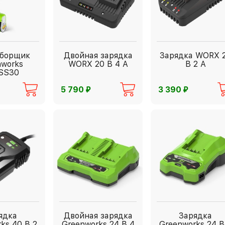
уборщик
Двойная зарядка
Зарядка WORX 
nworks
WORX 20 В 4 А
В 2 А
SS30
⃏
⃏
5 790
3 390
ядка
Двойная зарядка
Зарядка
ks 40 В 2
Greenworks 24 В 4
Greenworks 24 В