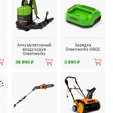
Аккумуляторный
Зарядка
воздуходув
Greenworks G60C
Greenworks
GD82BP2
⃏
⃏
39 990
3 990