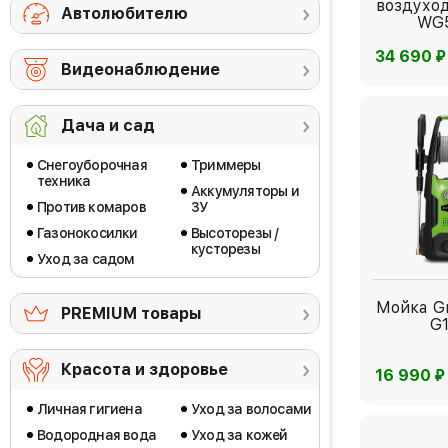
воздухо
Автолюбителю
WG
⃏
34 690
Видеонаблюдение
Дача и сад
Снегоуборочная
Триммеры
техника
Аккумуляторы и
Против комаров
ЗУ
Газонокосилки
Высоторезы /
кусторезы
Уход за садом
Мойка G
PREMIUM товары
G
Красота и здоровье
⃏
16 990
Личная гигиена
Уход за волосами
Водородная вода
Уход за кожей