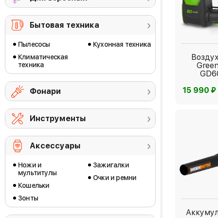
Бытовая техника
Пылесосы
Кухонная техника
Возду
Климатическая
техника
Gree
GD6
⃏
15 990
Фонари
Инструменты
Аксессуары
Ножи и
Зажигалки
мультитулы
Очки и ремни
Кошельки
Зонты
Аккуму