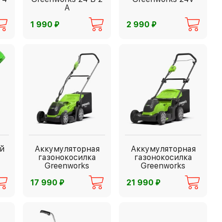
А
⃏
⃏
1 990
2 990
й
Аккумуляторная
Аккумуляторная
газонокосилка
газонокосилка
Greenworks
Greenworks
G40LM35
G40LM41
⃏
⃏
17 990
21 990