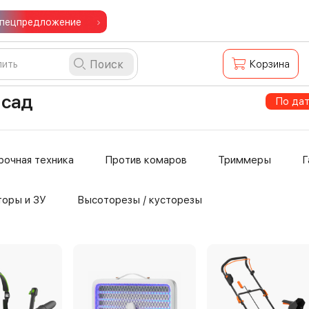
пецпредложение
Поиск
Корзина
и сад
По да
рочная техника
Против комаров
Триммеры
Г
торы и ЗУ
Высоторезы / кусторезы