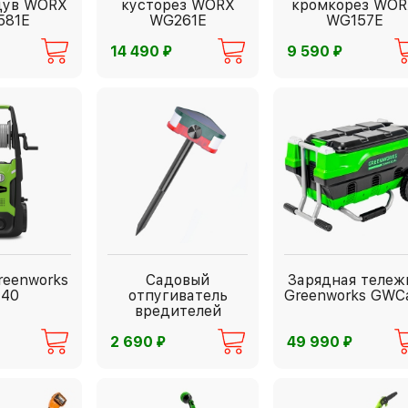
дув WORX
кусторез WORX
кромкорез WO
581E
WG261E
WG157E
⃏
⃏
14 490
9 590
reenworks
Садовый
Зарядная тележ
140
отпугиватель
Greenworks GWCa
вредителей
Andowl
⃏
⃏
2 690
49 990