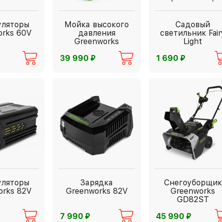
уляторы
Мойка высокого
Садовый
orks 60V
давления
светильник Fair
Greenworks
Light
⃏
⃏
39 990
1 690
уляторы
Зарядка
Снегоуборщик
orks 82V
Greenworks 82V
Greenworks
GD82ST
⃏
⃏
7 990
45 990