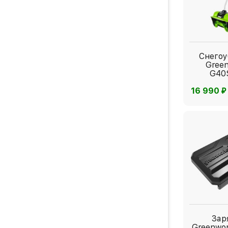
Снего
Gree
G40
⃏
16 990
Зар
Greenwor