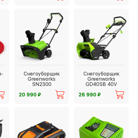
ч-
Снегоуборщик
Снегоуборщик
Greenworks
Greenworks
SN2300
GD40SB 40V
⃏
⃏
20 990
26 990