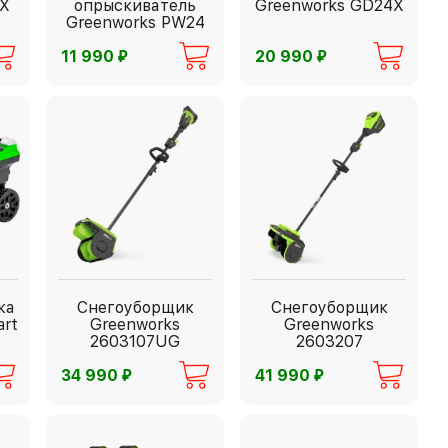
RX
опрыскиватель
Greenworks GD24X
Greenworks PW24
⃏
⃏
11 990
20 990
ка
Снегоуборщик
Снегоуборщик
rt
Greenworks
Greenworks
2603107UG
2603207
⃏
⃏
34 990
41 990