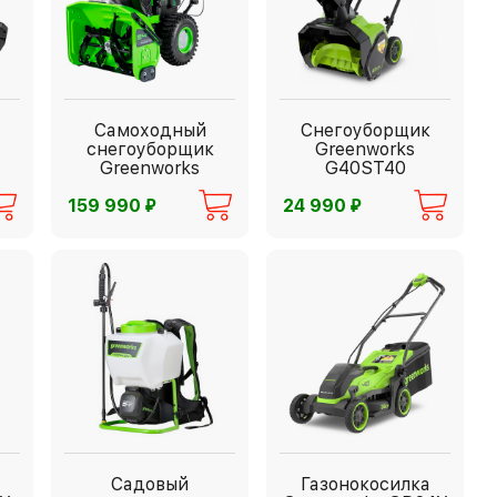
Самоходный
Снегоуборщик
снегоуборщик
Greenworks
Greenworks
G40ST40
⃏
⃏
159 990
24 990
Садовый
Газонокосилка