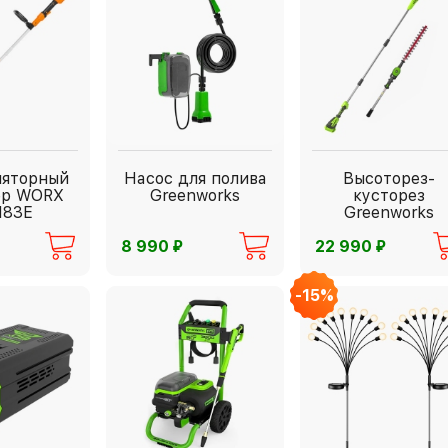
ляторный
Насос для полива
Высоторез-
ер WORX
Greenworks
кусторез
183E
Greenworks
G40PSH
⃏
⃏
8 990
22 990
-15%