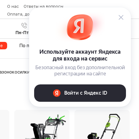
О нас
Ответы на вопросы
Оплата, доставка и возврат товара
Контакты
Вход
/
8 (800) 600-28-07
Регистрация
Пн-Пт с 9:00 до 19:00
те
По популярности
По цене
Акции
азонокосилки
Уход за садом