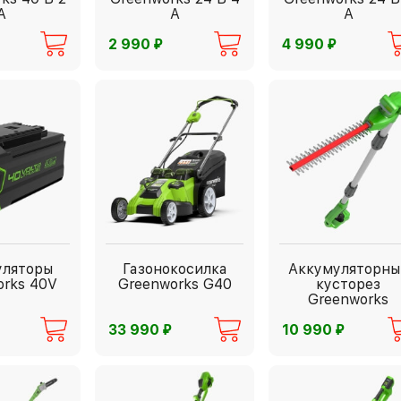
А
А
А
⃏
⃏
2 990
4 990
уляторы
Газонокосилка
Аккумуляторны
orks 40V
Greenworks G40
кусторез
Greenworks
G24PH51
⃏
⃏
33 990
10 990