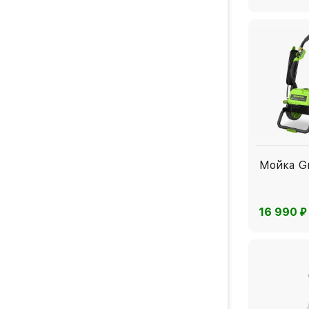
Мойка G
⃏
16 990