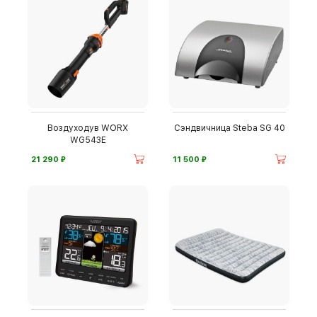
Воздуходув WORX
Сэндвичница Steba SG 40
WG543E
⃏
⃏
21 290
11 500