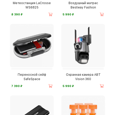
Метеостанция LaCrosse
Воздушный матрас
WS6825
Bestway Fashion
⃏
⃏
8 390
5 990
Переносной сейф
Охранная камера ABT
SafeSpace
Vision 360
⃏
⃏
7 390
5 990