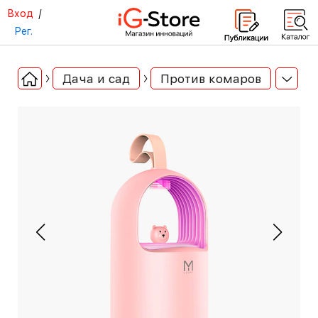
Вход
/
Рег.
Дача и сад
Против комаров