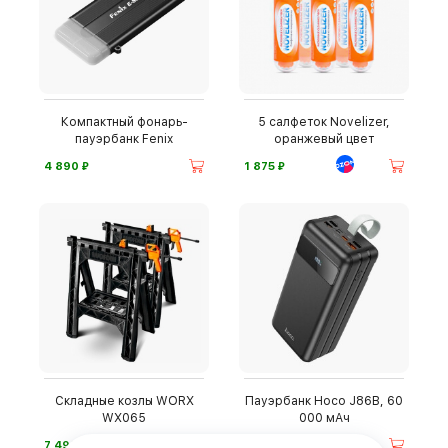
Компактный фонарь-
5 салфеток Novelizer,
пауэрбанк Fenix
оранжевый цвет
⃏
⃏
4 890
1 875
Складные козлы WORX
Пауэрбанк Hoco J86B, 60
WX065
000 мАч
⃏
⃏
7 490
4 490