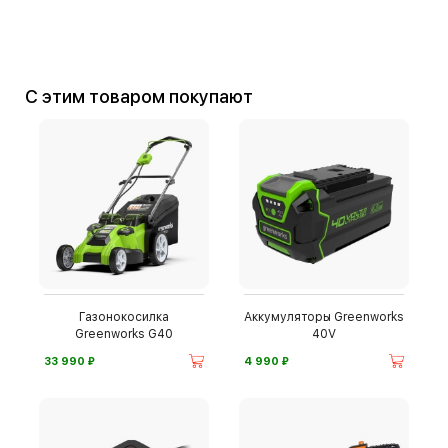
С этим товаром покупают
Газонокосилка
Аккумуляторы Greenworks
Greenworks G40
40V
⃏
⃏
33 990
4 990