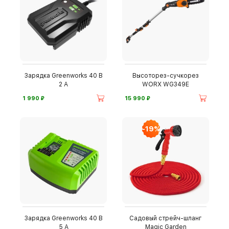
Зарядка Greenworks 40 В
Высоторез-сучкорез
2 А
WORX WG349E
⃏
⃏
1 990
15 990
-19%
Зарядка Greenworks 40 В
Садовый стрейч-шланг
5 А
Magic Garden