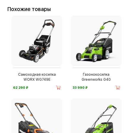
Похожие товары
Самоходная косилка
Газонокосилка
WORX WG749E
Greenworks G40
⃏
⃏
62 290
33 990