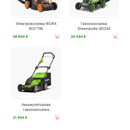
Электрокосилка WORX
Газонокосилка
WG779E
Greenworks GD24X
⃏
⃏
28 890
20 990
Аккумуляторная
газонокосилка
Greenworks G40LM41
⃏
21 990