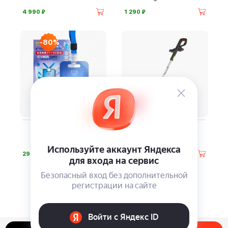
⃏
⃏
4 990
1 290
-80%
Блокатор Virus Away
Триммер-кромкорез
WORX WG157E
⃏
⃏
290
9 590