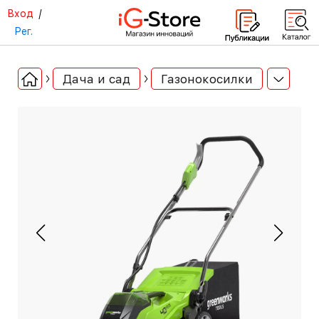
Вход
/
Рег.
Дача и сад
Газонокосилки