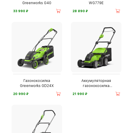
Greenworks G40
WG779E
⃏
⃏
33 990
28 890
Газонокосилка
Аккумуляторная
Greenworks GD24X
газонокосилка
Greenworks G40LM41
⃏
⃏
20 990
21 990