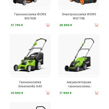
Газонокосилка WORX
Электрокосилка WORX
WG743E
WG779E
⃏
⃏
37 790
28 890
Газонокосилка
Аккумуляторная
Greenworks G40
газонокосилка
Greenworks G40LM35
⃏
⃏
33 990
17 990