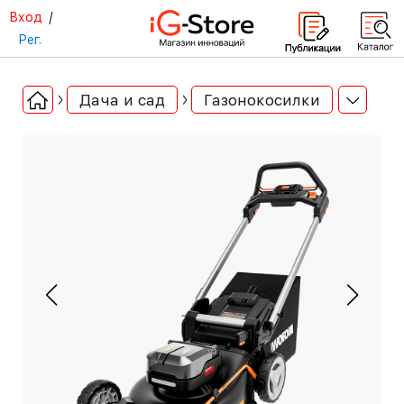
Вход
/
Рег.
Дача и сад
Газонокосилки