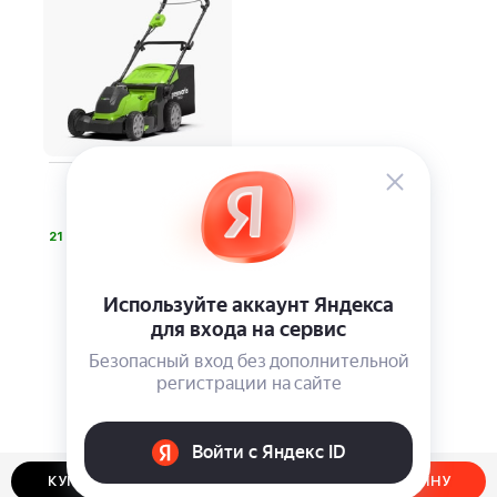
Аккумуляторная
газонокосилка
Greenworks G40LM41
⃏
21 990
КУПИТЬ В ОДИН КЛИК
ДОБАВИТЬ В КОРЗИНУ