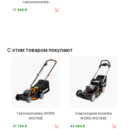
газонокосилка
Greenworks G40LM35
⃏
17 990
С этим товаром покупают
Газонокосилка WORX
Самоходная косилка
WG743E
WORX WG749E
⃏
⃏
37 790
62 290