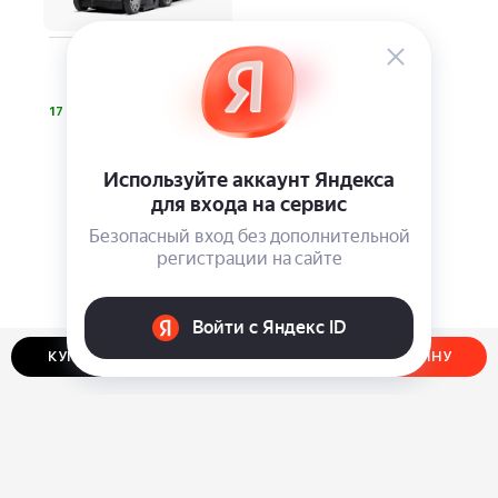
Аккумуляторная
газонокосилка
Greenworks G40LM35
⃏
17 990
КУПИТЬ В ОДИН КЛИК
ДОБАВИТЬ В КОРЗИНУ