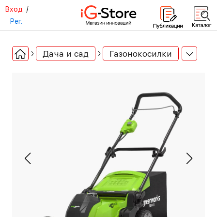
Вход
/
Рег.
Дача и сад
Газонокосилки