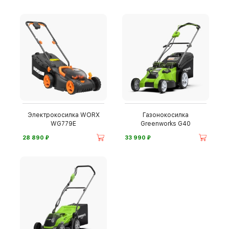
Электрокосилка WORX
Газонокосилка
WG779E
Greenworks G40
⃏
⃏
28 890
33 990