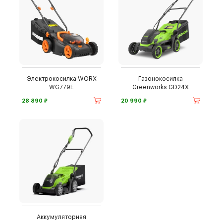
Электрокосилка WORX
Газонокосилка
WG779E
Greenworks GD24X
⃏
⃏
28 890
20 990
Аккумуляторная