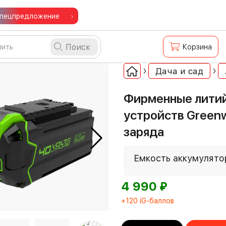
пецпредложение
Поиск
Корзина
Дача и сад
Фирменные литий
устройств Green
заряда
Емкость аккумулято
⃏
4 990
+120 iG-баллов