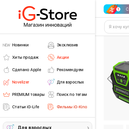
С
Новинки
Эксклюзив
Хиты продаж
Акции
Сделано Apple
Рекомендуем
Novelizer
Для взрослых
PREMIUM товары
Поиск по тегам
Статьи iG-Life
Фильмы iG-Kino
Для взрослых