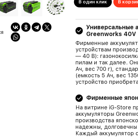
В один клик
В корзи
Универсальные 
ся
Greenworks 40V
Фирменные аккумулят
устройствам производ
— 40 В): газонокосил
пилам и так далее. Он
Ач, вес 700 г), станда
(емкость 5 Ач, вес 13
устройство приобрета
Фирменные япон
На витрине iG-Store 
аккумуляторы Greenwo
производства японско
надежны, долговечны 
Каждый аккумулятор 