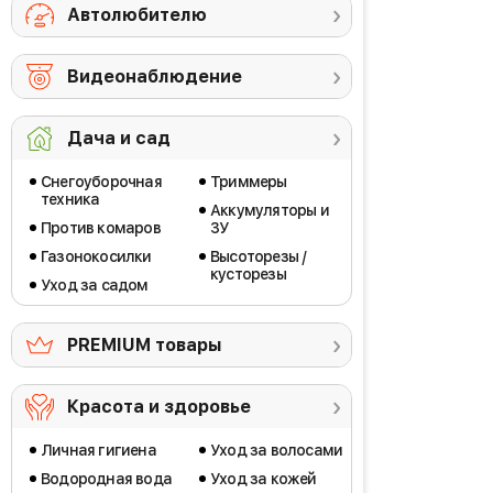
Автолюбителю
Видеонаблюдение
Дача и сад
Снегоуборочная
Триммеры
техника
Аккумуляторы и
Против комаров
ЗУ
Газонокосилки
Высоторезы /
кусторезы
Уход за садом
PREMIUM товары
Красота и здоровье
Личная гигиена
Уход за волосами
Водородная вода
Уход за кожей