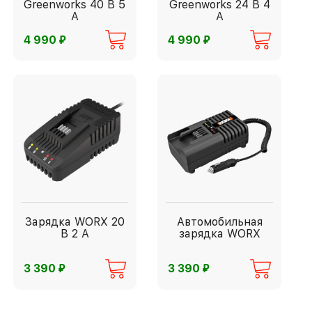
Greenworks 40 В 5
Greenworks 24 В 4
А
А
⃏
⃏
4 990
4 990
Зарядка WORX 20
Автомобильная
В 2 А
зарядка WORX
⃏
⃏
3 390
3 390