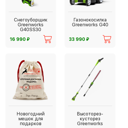
Снегоуборщик
Газонокосилка
Greenworks
Greenworks G40
G40SS30
⃏
⃏
16 990
33 990
Новогодний
Высоторез-
мешок для
кусторез
подарков
Greenworks