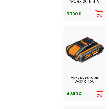
WORX 20 В 4 А
⃏
5 790
Аккумуляторы
WORX 20V
⃏
4 890