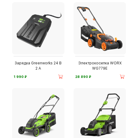
Зарядка Greenworks 24 В
Электрокосилка WORX
2 А
WG779E
⃏
⃏
1 990
28 890