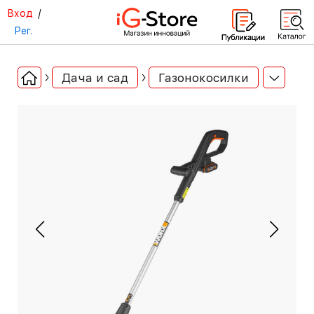
Вход
/
Рег.
Дача и сад
Газонокосилки