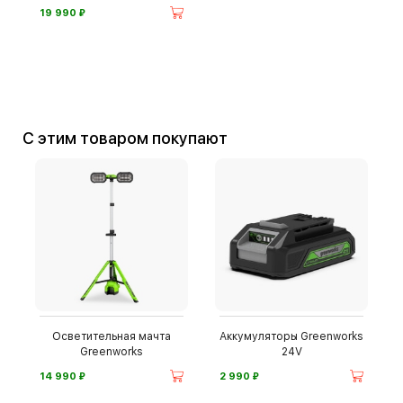
⃏
19 990
С этим товаром покупают
Осветительная мачта
Аккумуляторы Greenworks
Greenworks
24V
⃏
⃏
14 990
2 990