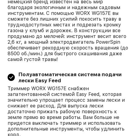
немецкий бренд известен на весь мир
благодаря экологичным и надежным садовым
инструментам. С помощью WORX WG157E вы
сможете без лишних усилий покосить траву в
труднодоступных местах и подрезать кромку
газона у клумб и дорожек. В конструкции все
продумано до мелочей: инструмент весит всего
2,6 кг, а мощный электродвигатель PowerSpin
обеспечивает рекордную скорость вращения (до
8500 об./мин.) для быстрого скашивания даже
самой густой травы!
Полуавтоматическая система подачи
лески Easy Feed
Триммер WORX WG157E снабжен
запатентованной системой Easy Feed, которая
значительно упрощает процесс замены лески и
снижает ее расход. Для выпуска лески
достаточно прижать рабочую поверхность к
земле прямо во время работы. Вам больше не
придется выключать триммер и использовать
дополнительные инструменты, чтобы удлинить
корд.