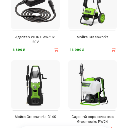
Адаптер WORX WA7161
Мойка Greenworks
20V
⃏
⃏
3 890
16 990
Мойка Greenworks G140
Садовый опрыскиватель
Greenworks PW24