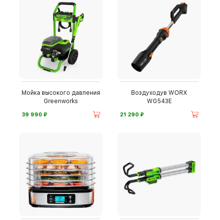
Мойка высокого давления
Воздуходув WORX
Greenworks
WG543E
⃏
⃏
39 990
21 290