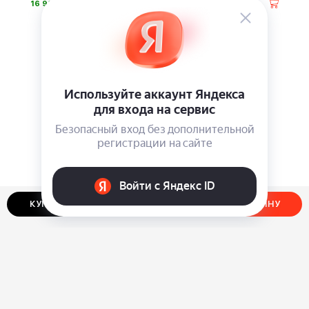
⃏
⃏
16 990
11 990
КУПИТЬ В ОДИН КЛИК
ДОБАВИТЬ В КОРЗИНУ