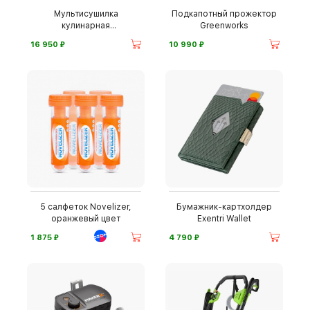
Мультисушилка
Подкапотный прожектор
кулинарная
Greenworks
Rommelsbacher
⃏
⃏
16 950
10 990
5 салфеток Novelizer,
Бумажник-картхолдер
оранжевый цвет
Exentri Wallet
⃏
⃏
1 875
4 790