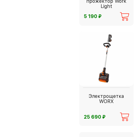
прожектор Work
Light
⃏
5 190
Электрощетка
WORX
⃏
25 690