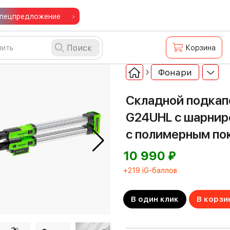
пецпредложение
Поиск
Корзина
Фонари
Складной подкап
G24UHL с шарнир
с полимерным п
⃏
10 990
+219 iG-баллов
В один клик
В корзи