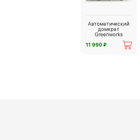
Автоматический
домкрат
Greenworks
⃏
11 990