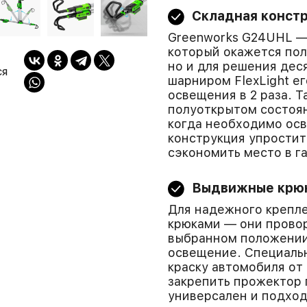
Складная констр
Greenworks G24UHL —
который окажется пол
но и для решения деся
ся
шарниром FlexLight е
освещения в 2 раза. 
полуоткрытом состоян
когда необходимо осв
конструкция упростит
сэкономить место в г
Выдвижные крюк
Для надежного крепл
крюками — они провор
выбранном положении
освещение. Специаль
краску автомобиля от
закрепить прожектор 
универсален и подход