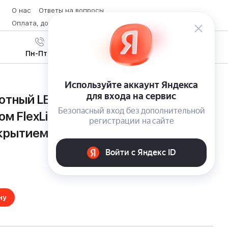
О нас
Ответы на вопросы
Оплата, доставка и возврат товара
Контакты
Вход
/
8 (800) 600-28-07
Регистрация
Пн-Пт с 9:00 до 19:00
отный LED-прожектор Greenworks
ом FlexLight и выдвижными крюками
окрытием
ну