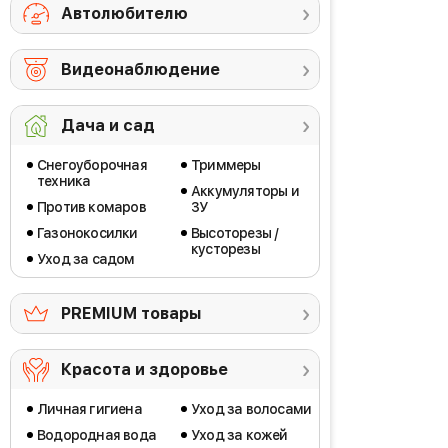
Автолюбителю
Видеонаблюдение
Дача и сад
Снегоуборочная
Триммеры
техника
Аккумуляторы и
Против комаров
ЗУ
Газонокосилки
Высоторезы /
кусторезы
Уход за садом
PREMIUM товары
Красота и здоровье
Личная гигиена
Уход за волосами
Водородная вода
Уход за кожей