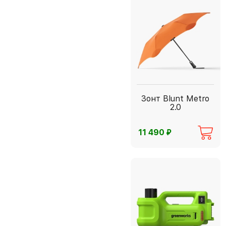
Зонт Blunt Metro
2.0
⃏
11 490