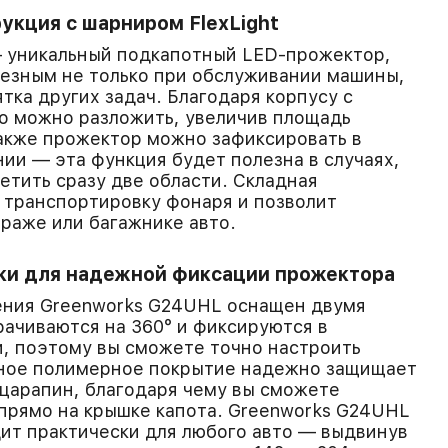
укция с шарниром FlexLight
 уникальный подкапотный LED-прожектор,
езным не только при обслуживании машины,
тка других задач. Благодаря корпусу с
го можно разложить, увеличив площадь
Также прожектор можно зафиксировать в
ии — эта функция будет полезна в случаях,
етить сразу две области. Складная
 транспортировку фонаря и позволит
араже или багажнике авто.
и для надежной фиксации прожектора
ения Greenworks G24UHL оснащен двумя
ачиваются на 360° и фиксируются в
, поэтому вы сможете точно настроить
ное полимерное покрытие надежно защищает
 царапин, благодаря чему вы сможете
прямо на крышке капота. Greenworks G24UHL
ит практически для любого авто — выдвинув