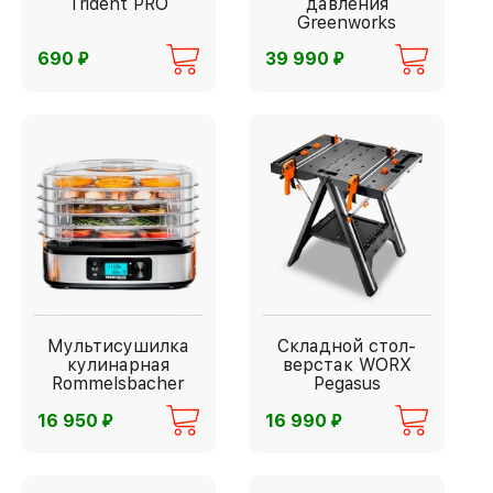
Trident PRO
давления
Greenworks
⃏
⃏
690
39 990
Мультисушилка
Складной стол-
кулинарная
верстак WORX
Rommelsbacher
Pegasus
⃏
⃏
16 950
16 990