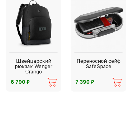
Швейцарский
Переносной сейф
рюкзак Wenger
SafeSpace
Crango
⃏
⃏
6 790
7 390