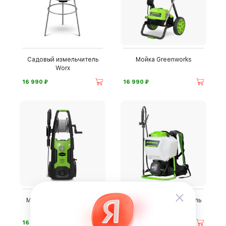
Садовый измельчитель
Мойка Greenworks
Worx
⃏
⃏
16 990
16 990
Мойка Greenworks G140
Садовый опрыскиватель
Greenworks PW24
⃏
⃏
16 990
11 990