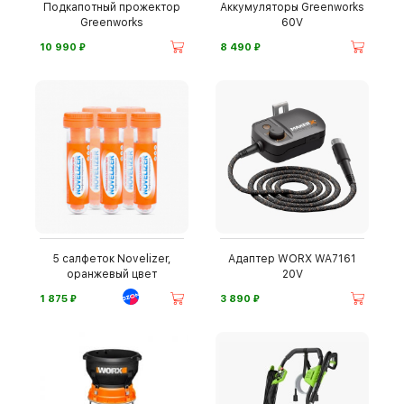
Подкапотный прожектор
Аккумуляторы Greenworks
Greenworks
60V
⃏
⃏
10 990
8 490
5 салфеток Novelizer,
Адаптер WORX WA7161
оранжевый цвет
20V
⃏
⃏
1 875
3 890