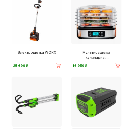
Электрощетка WORX
Мультисушилка
кулинарная
Rommelsbacher
⃏
⃏
25 690
16 950