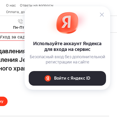
О нас
Ответы на вопросы
Оплата, доставка и возврат товара
Контакты
Вход
/
8 (800) 600-28-07
Регистрация
Пн-Пт с 9:00 до 19:00
Уход за садом
давления Greenworks G140:
ления Jet-140 bar, 4 насадки и
ного хранения
ну