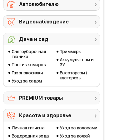
Автолюбителю
Видеонаблюдение
Дача и сад
Снегоуборочная
Триммеры
техника
Аккумуляторы и
Против комаров
ЗУ
Газонокосилки
Высоторезы /
кусторезы
Уход за садом
PREMIUM товары
Красота и здоровье
Личная гигиена
Уход за волосами
Водородная вода
Уход за кожей