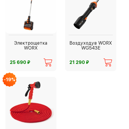
Электрощетка
Воздуходув WORX
WORX
WG543E
⃏
⃏
25 690
21 290
-19%