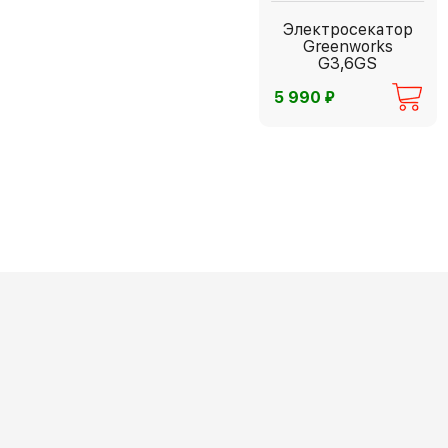
Электросекатор
Greenworks
G3,6GS
⃏
5 990