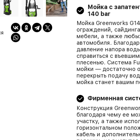
Мойка с запатен
140 bar
Мойка Greenworks G14
ограждений, сайдинга
ся
мебели, а также любы
автомобиля. Благодар
давление напора воды
справиться с въевшим
плесенью. Система Fu
мойки — достаточно о
перекрыть подачу во
мойка станет вашим п
Фирменная сист
Конструкция Greenwor
благодаря чему ее м
участку, а также испол
горизонтальном полож
кабель и дополнитель