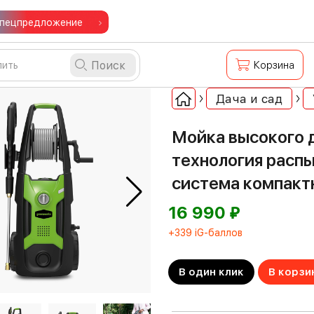
пецпредложение
Поиск
Корзина
Дача и сад
Мойка высокого 
технология распы
система компакт
⃏
16 990
+339 iG-баллов
В один клик
В корзи