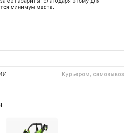
за ее габариты: благодаря этому для
ется минимум места.
ИИ
Курьером, самовывоз
ы