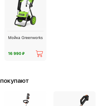
Мойка Greenworks
⃏
16 990
м покупают