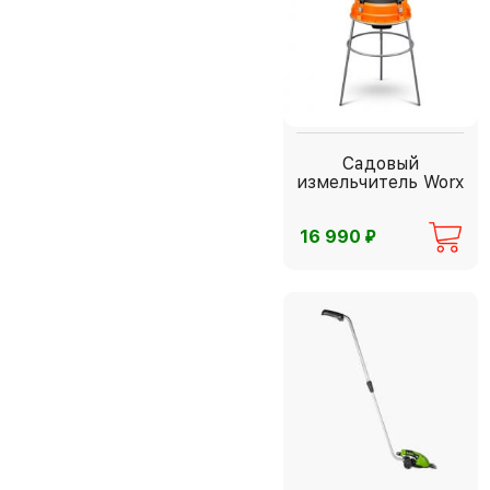
Садовый
измельчитель Worx
⃏
16 990