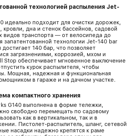
тованной технологией распыления Jet-
0 идеально подходит для очистки дорожек,
, кровли, дна и стенок бассейнов, садовой
х видов транспорта — от велосипеда до
я запатентованной технологии Jet-140 bar
 достигает 140 бар, что позволяет
ися загрязнениями, коррозией, мхом и
ll Stop обеспечивает мгновенное выключение
тпустить курок распылителя, чтобы
ды. Мощная, надежная и функциональная
омощником в гараже и на дачном участке.
ема компактного хранения
ks G140 выполнена в форме тележки,
ожно свободно перемещать по садовому
ьзовать как в вертикальном, так и в
ении. Пистолет-распылитель, шланг, сетевой
ные насадки надежно крепятся к раме