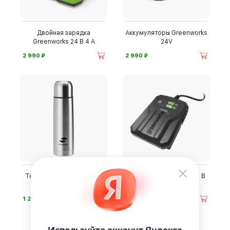
Двойная зарядка
Аккумуляторы Greenworks
Greenworks 24 В 4 А
24V
⃏
⃏
2 990
2 990
Термос Stinger HB-500A
Зарядка Greenworks 24 В
2 А
⃏
⃏
1 210
1 990