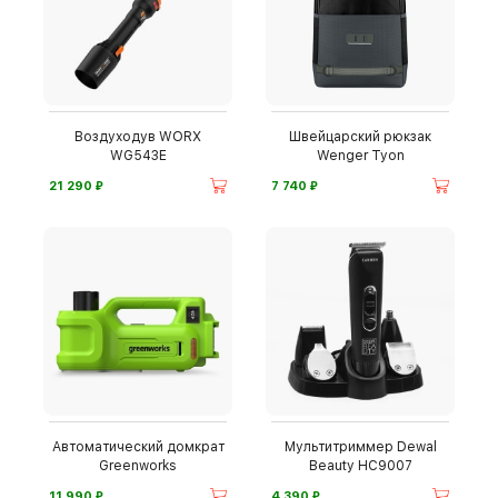
Воздуходув WORX
Швейцарский рюкзак
WG543E
Wenger Tyon
⃏
⃏
21 290
7 740
Автоматический домкрат
Мультитриммер Dewal
Greenworks
Beauty HC9007
⃏
⃏
11 990
4 390