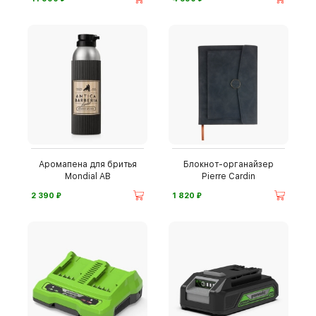
Аромапена для бритья
Блокнот-органайзер
Mondial AB
Pierre Cardin
⃏
⃏
2 390
1 820