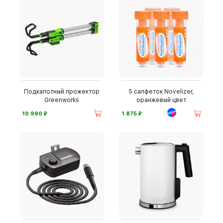
Подкапотный прожектор
5 салфеток Novelizer,
Greenworks
оранжевый цвет
⃏
⃏
10 990
1 875