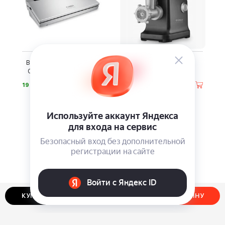
Вакуумный компрессор
Мясорубка CASO FW
CASO GourmetVAC 280
2000 Black
⃏
⃏
19 900
17 990
КУПИТЬ В ОДИН КЛИК
ДОБАВИТЬ В КОРЗИНУ