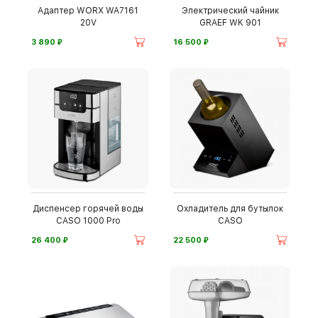
Адаптер WORX WA7161
Электрический чайник
20V
GRAEF WK 901
⃏
⃏
3 890
16 500
Диспенсер горячей воды
Охладитель для бутылок
CASO 1000 Pro
CASO
⃏
⃏
26 400
22 500