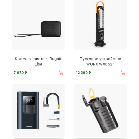
Кошелек-ристлет Bugatti
Пусковое устройство
Elsa
WORX WX852.1
⃏
⃏
7 670
12 390