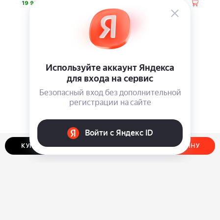
⃏
⃏
19 900
17 990
КУПИТЬ В ОДИН КЛИК
ДОБАВИТЬ В КОРЗИНУ