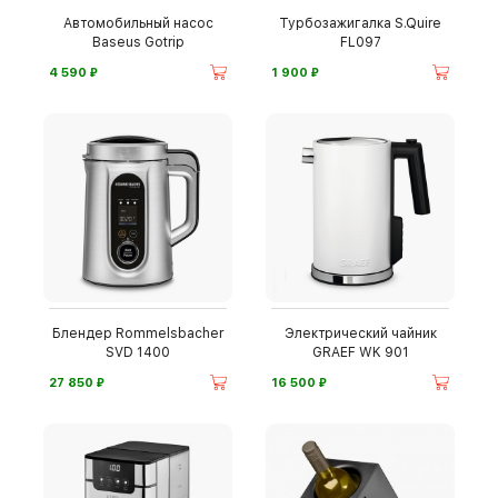
Автомобильный насос
Турбозажигалка S.Quire
Baseus Gotrip
FL097
⃏
⃏
4 590
1 900
Блендер Rommelsbacher
Электрический чайник
SVD 1400
GRAEF WK 901
⃏
⃏
27 850
16 500