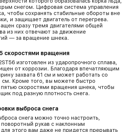
верхности которого образовалась корка льда,
крым снегом. Цифровая система управления
ка, чтобы сохранять стабильные обороты вне
зки, и защищает двигатель от перегрева.
ащен сразу тремя двигателями общей
ва из них отвечают за движение
тий — за вращение шнека.
 5 скоростями вращения
ST56 изготовлен из ударопрочного сплава,
ищен от коррозии. Благодаря впечатляющим
рину захвата 61 см и может работать со
1 см. Кроме того, вы можете быстро
 пятью скоростями вращения шнека, чтобы
щик под разную плотность снега.
овки выброса снега
ыброса снега можно точно настроить,
 поворотный рукав с наклонным
для этого вам даже не придется прерывать