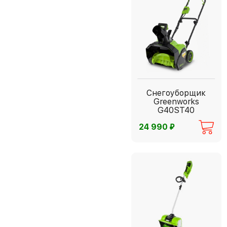
Снегоуборщик
Greenworks
G40ST40
⃏
24 990