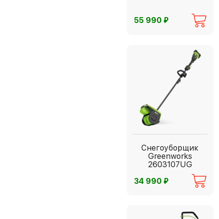
⃏
55 990
Снегоуборщик
Greenworks
2603107UG
⃏
34 990