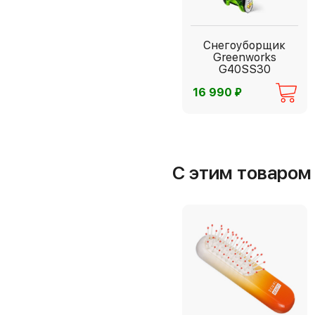
Снегоуборщик
Greenworks
G40SS30
⃏
16 990
С этим товаро