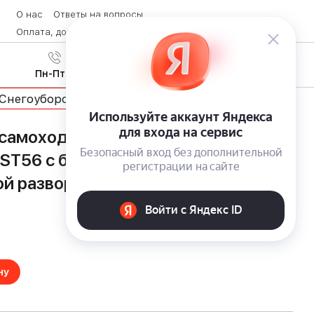
О нас
Ответы на вопросы
Оплата, доставка и возврат товара
Контакты
Вход
/
8 (800) 600-28-07
Регистрация
Пн-Пт с 9:00 до 19:00
Снегоуборочная техника
 самоходный снегоуборщик
ST56 с бесщеточными двигателями
ой разворота Zero Turn
ну