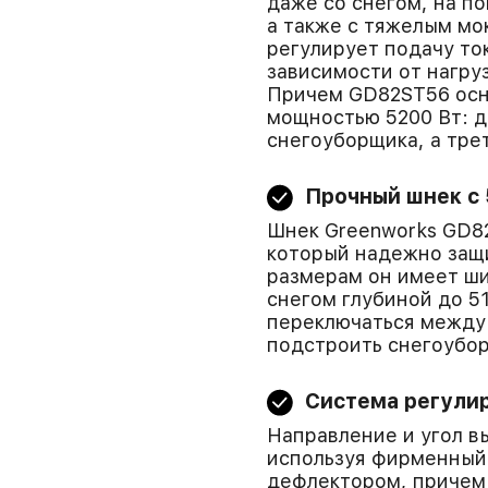
даже со снегом, на по
а также с тяжелым мо
регулирует подачу то
зависимости от нагру
Причем GD82ST56 осн
мощностью 5200 Вт: д
снегоуборщика, а тре
Прочный шнек с
Шнек Greenworks GD82
который надежно защ
размерам он имеет ши
снегом глубиной до 5
переключаться между
подстроить снегоубор
Система регулир
Направление и угол в
используя фирменный
дефлектором, причем 