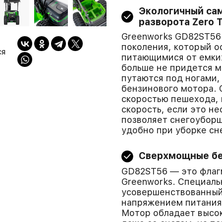
Экологичный са
разворота Zero 
Greenworks GD82ST56
поколения, который 
ся
питающимися от емких
больше не придется м
путаются под ногами,
бензинового мотора. 
скоростью пешехода,
скорость, если это н
позволяет снегоуборщ
удобно при уборке сне
Сверхмощные бе
GD82ST56 — это флаг
Greenworks. Специаль
усовершенствованный
напряжением питания 
Мотор обладает высо