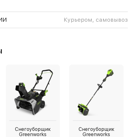
ИИ
Курьером, самовывоз
ы
Снегоуборщик
Снегоуборщик
Greenworks
Greenworks