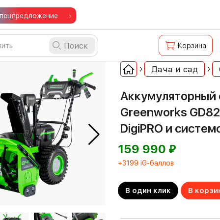
пецпредложение
Поиск
Корзина
Дача и сад
Аккумуляторный
Greenworks GD82
DigiPRO и систем
⃏
159 990
+3199 iG-баллов
В один клик
В корзи