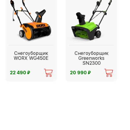
Снегоуборщик
Снегоуборщик
WORX WG450E
Greenworks
SN2300
⃏
⃏
22 490
20 990