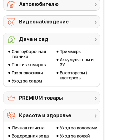
Автолюбителю
Видеонаблюдение
Дача и сад
Снегоуборочная
Триммеры
техника
Аккумуляторы и
Против комаров
ЗУ
Газонокосилки
Высоторезы /
кусторезы
Уход за садом
PREMIUM товары
Красота и здоровье
Личная гигиена
Уход за волосами
Водородная вода
Уход за кожей