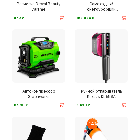
Расческа Dewal Beauty
Самоходный
Caramel
снегоуборщик
Greenworks
⃏
⃏
970
159 990
Автокомпрессор
Ручной отпариватель
Greenworks
Klikaus KL588A
⃏
⃏
8 990
3 490
-14%