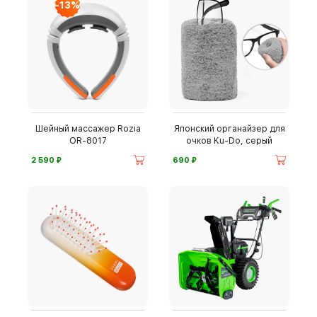
-13%
Шейный массажер Rozia
Японский органайзер для
OR-8017
очков Ku-Do, серый
⃏
⃏
2 590
690