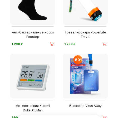
Антибактериальные носки
Трэвел-фонарь PowerLite
Ecostep
Travel
⃏
⃏
1 290
1 790
-80%
Метеостанция Xiaomi
Блокатор Virus Away
Duka AtuMan
⃏
⃏
990
290