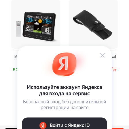
Метеостанция LaCrosse
Маникюрный набор Dewal
WS6825
PRO 901
⃏
⃏
8 390
5 030