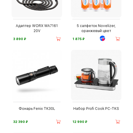
Адаптер WORX WA7161
5 салфеток Novelizer,
20V
оранжевый цвет
⃏
⃏
3 890
1 875
Фонарь Fenix TK30L
Набор Profi Cook PC-TKS
⃏
⃏
32 390
12 990