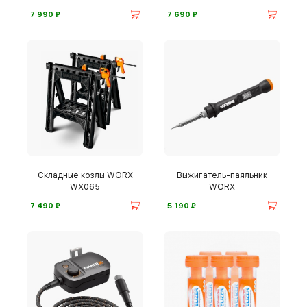
WX822
⃏
⃏
7 990
7 690
Складные козлы WORX
Выжигатель-паяльник
WX065
WORX
⃏
⃏
7 490
5 190