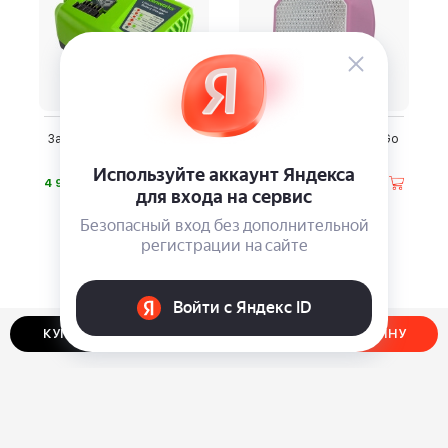
Зарядка Greenworks 40 В
Пилочка-эпилятор VirGo
5 А
Diamond
⃏
⃏
4 990
1 590
КУПИТЬ В ОДИН КЛИК
ДОБАВИТЬ В КОРЗИНУ