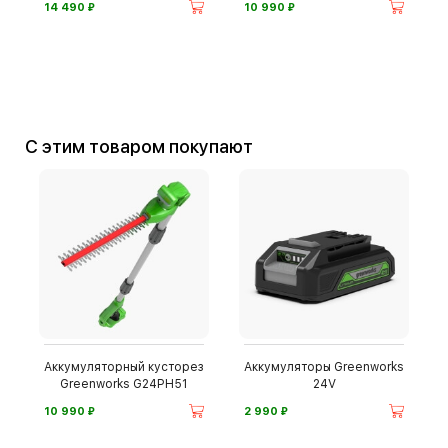
⃏
⃏
14 490
10 990
С этим товаром покупают
Аккумуляторный кусторез
Аккумуляторы Greenworks
Greenworks G24PH51
24V
⃏
⃏
10 990
2 990