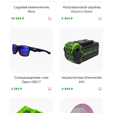
Садовый измельчитель
Ультразвуковой скрабер
Worx
Olzori U-Sonic
⃏
⃏
16 990
5 490
Солнцезащитные очки
Аккумуляторы Greenworks
Zippo OB217
40V
⃏
⃏
3 290
4 990