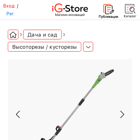
Вход
/
Рег.
Дача и сад
Высоторезы / кусторезы