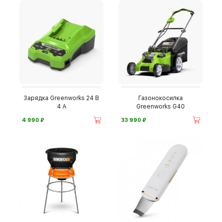
Зарядка Greenworks 24 В
Газонокосилка
4 А
Greenworks G40
⃏
⃏
4 990
33 990